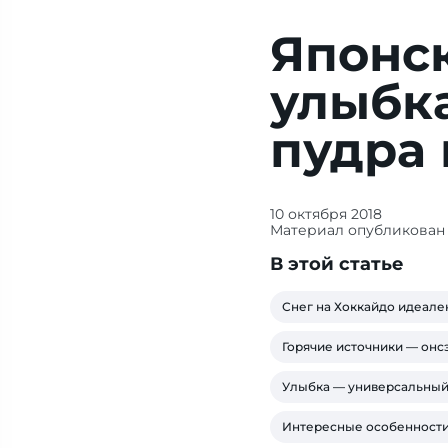
Японс
улыбка
пудра 
10 октября 2018
Рассказ
Материал опубликован 
об
В этой статье
особенностях
туризма
Снег на Хоккайдо идеале
и
отдыха.
Горячие источники — онс
Полезная
Улыбка — универсальный 
информация
для
Интересные особенности
путешественника.