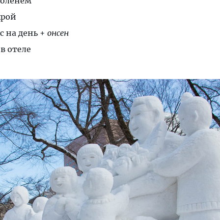
с оленем
крой
с на день +
онсен
в отеле