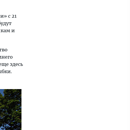
и» с 21
будут
икам и
тво
мнего
ще здесь
ыбки.