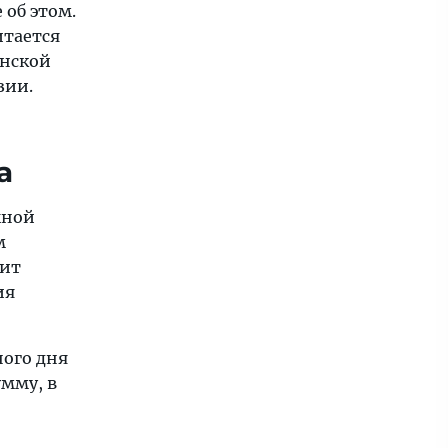
 об этом.
итается
онской
зии.
а
жной
м
дит
ия
ного дня
мму, в