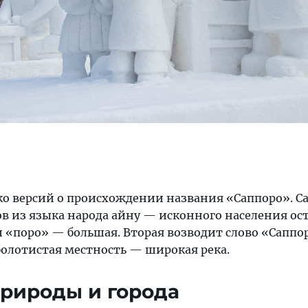
ко версий о происхождении названия «Саппоро». С
в из языка народа айну — исконного населения ост
 «поро» — большая. Вторая возводит слово «Саппо
олотистая местность — широкая река.
рироды и города