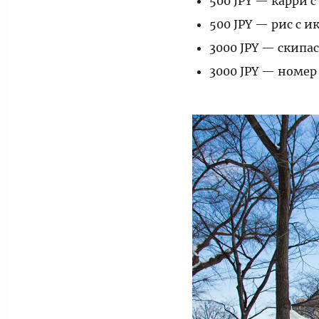
500 JPY — карри 
500 JPY — рис с и
3000 JPY — скипас
3000 JPY — номер 