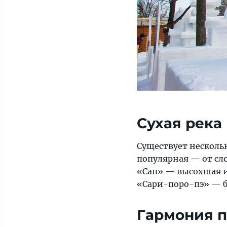
Сухая река
Существует несколь
популярная — от сло
«Сап» — высохшая и
«Сари-поро-пэ» — б
Гармония п