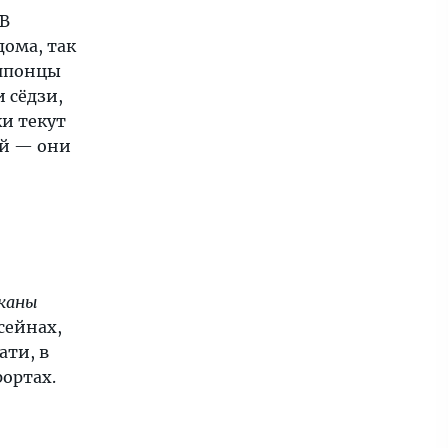
 В
дома, так
 японцы
 сёдзи,
ки текут
ей — они
каны
сейнах,
ати, в
ортах.