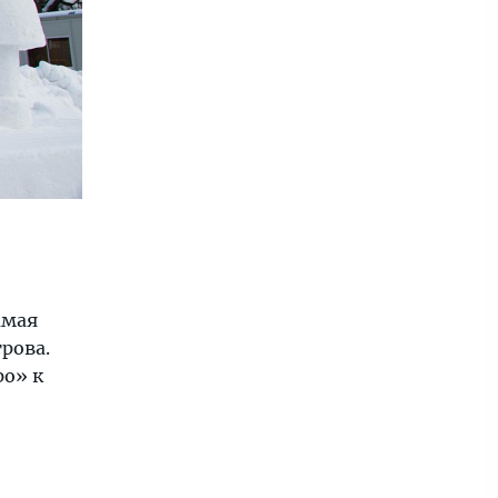
амая
рова.
ро» к