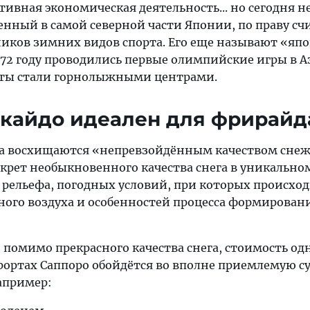
тивная экономическая деятельность... но сегодня не
енный в самой северной части Японии, по праву сч
иков зимних видов спорта. Его еще называют «яп
972 году проводились первые олимпийские игры в А
ты стали горнолыжными центрами.
ккайдо идеален для фрирайд
а восхищаются «непревзойдённым качеством сне
екрет необыкновенного качества снега в уникально
 рельефа, погодных условий, при которых происхо
ого воздуха и особенностей процесса формирован
 помимо прекрасного качества снега, стоимость од
ортах Саппоро обойдётся во вполне приемлемую су
Например: