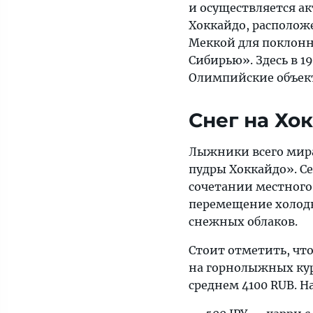
и осуществляется ак
Хоккайдо, располож
Меккой для поклонн
Сибирью». Здесь в 1
Олимпийские объек
Снег на Хо
Лыжники всего мир
пудры Хоккайдо». С
сочетании местного
перемещение холодн
снежных облаков.
Стоит отметить, что
на горнолыжных кур
среднем 4100 RUB. 