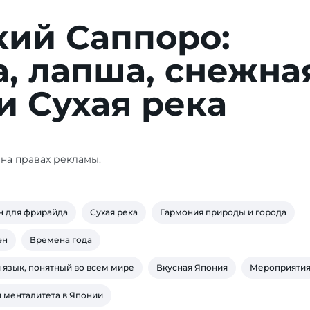
кий Саппоро:
, лапша, снежна
и Сухая река
на правах рекламы.
н для фрирайда
Сухая река
Гармония природы и города
эн
Времена года
язык, понятный во всем мире
Вкусная Япония
Мероприяти
 менталитета в Японии