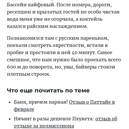
Бассейн кайфовый. После номера, дороги,
ресепшен и крылатых гостей не особо чистая
вода меня уже не огорчала, а коктейль
казался райским наслаждением.
Познакомился там с русским пареньком,
поехали смотреть окрестности, встали в
пробке и простояли в ней 40 минут. Самое
смешное, что нам нужно было проехать всего
600 м до поворота, но, увы, байкеры стояли
плотным строем.
Что еще почитать по теме
Баня, причем пар­ная!
От­зыв о Пат­тайе в
феврале
Нячанг в ра­зы де­шев­ле Пху­ке­та:
от­зыв об
от­ды­хе за полмиллиона