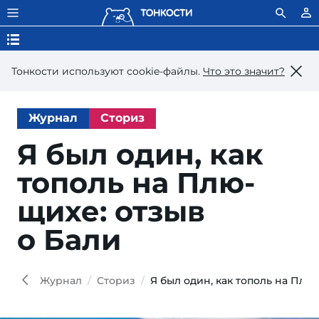
Тонкости используют сookie-файлы.
Что это значит?
Журнал
Сториз
Я был один, как
то­поль на Плю­
щи­хе: от­зыв
о Бали
Журнал
Сториз
Я был один, как тополь на Плю