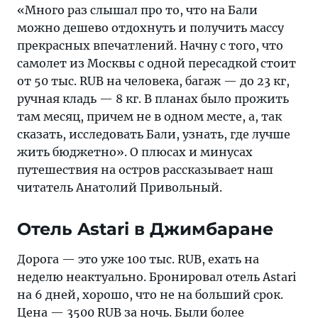
на
«Много раз слышал про то, что на Бали
остров
можно дешево отдохнуть и получить массу
рассказывает
прекрасных впечатлений. Начну с того, что
наш
самолет из Москвы с одной пересадкой стоит
читатель
от 50 тыс. RUB на человека, багаж — до 23 кг,
Анатолий
ручная кладь — 8 кг. В планах было прожить
Привольный
там месяц, причем не в одном месте, а, так
сказать, исследовать Бали, узнать, где лучше
жить бюджетно». О плюсах и минусах
путешествия на остров рассказывает наш
читатель Анатолий Привольный.
Отель Astari в Джимбаране
Дорога — это уже 100 тыс. RUB, ехать на
неделю неактуально. Бронировал отель Astari
на 6 дней, хорошо, что не на больший срок.
Цена — 3500 RUB за ночь. Были более