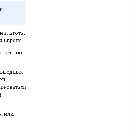
т
 на льготы
и Европе.
 стран по
 выгодных
 он
арковаться
в
а или