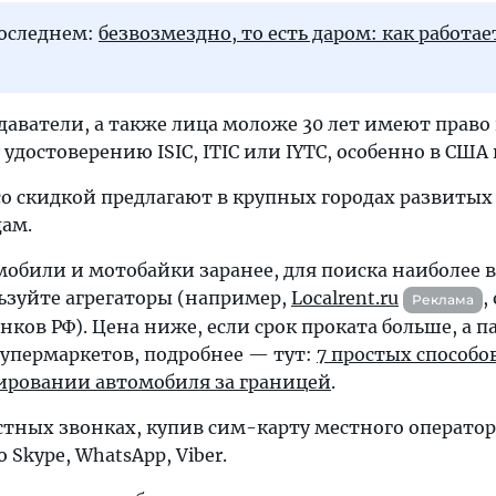
последнем:
безвозмездно, то есть даром: как работае
аватели, а также лица моложе 30 лет имеют право
достоверению ISIC, ITIC или IYTC, особенно в США 
со скидкой предлагают в крупных городах развитых
ам.
обили и мотобайки заранее, для поиска наиболее
зуйте агрегаторы (например,
Localrent.ru
,
Реклама
ков РФ). Цена ниже, если срок проката больше, а п
супермаркетов, подробнее — тут:
7 простых способо
ировании автомобиля за границей
.
тных звонках, купив сим-карту местного оператор
 Skype, WhatsApp, Viber.