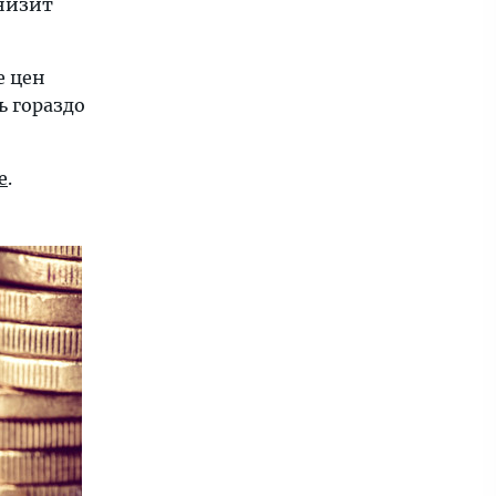
низит
е цен
ь гораздо
e
.