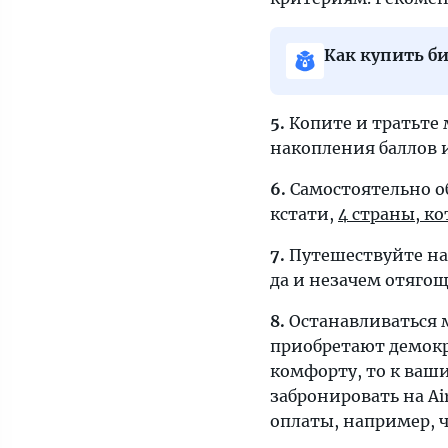
«Тонкостей».
Как купить б
5.
Копите и тратьте
накопления баллов 
6.
Самостоятельно об
кстати,
4 страны, к
7.
Путешествуйте нал
да и незачем отяго
8.
Останавливаться м
приобретают демокр
комфорту, то к ваш
забронировать на Ai
оплаты, например, ч