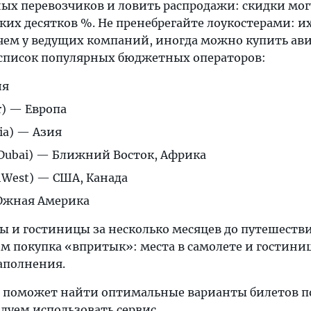
ых перевозчиков и ловить распродажи: скидки мог
ких десятков %. Не пренебрегайте лоукостерами: и
чем у ведущих компаний, иногда можно купить ави
т список популярных бюджетных операторов:
ия
r) — Европа
ia) — Азия
Dubai) — Ближний Восток, Африка
hWest) — США, Канада
 Южная Америка
 и гостиницы за несколько месяцев до путешестви
ем покупка «впритык»: места в самолете и гостини
аполнения.
 поможет найти оптимальные варианты билетов 
уем использовать сервис .