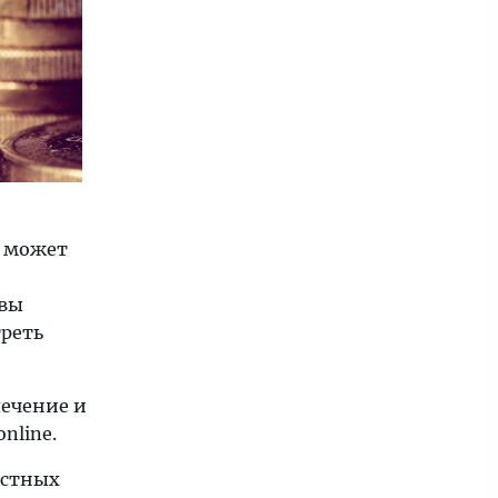
о может
 вы
треть
лечение и
nline.
естных