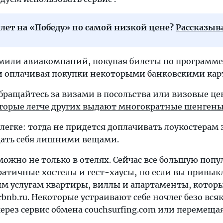
илет на «Победу» по самой низкой цене?
Рассказыв
 мили авиакомпаний, покупая билеты по программе
и оплачивая покупки некоторыми банковскими кар
ращайтесь за визами в посольства или визовые це
оторые легче других выдают многократные шенген
егке: тогда не придется доплачивать лоукостерам з
щать себя лишними вещами.
ожно не только в отелях. Сейчас все большую попу
атичные хостелы и гест-хаусы, но если вы привык
им услугам квартиры, виллы и апартаменты, кото
rbnb.ru. Некоторые устраивают себе ночлег безо вся
ерез сервис обмена couchsurfing.com или перемеща