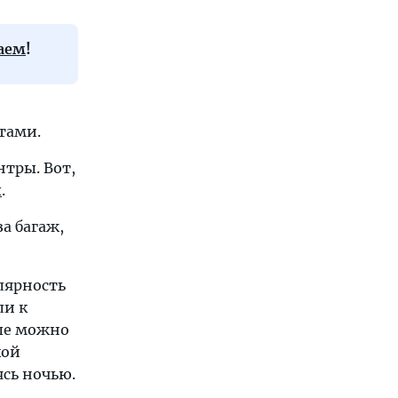
аем
!
тами.
нтры. Вот,
ы
.
а багаж,
лярность
ли к
рые можно
кой
ясь ночью.