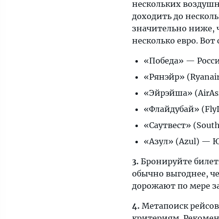
нескольких воздушн
туризма»
доходить до несколь
делятся
значительно ниже, 
секретами.
несколько евро. Во
Подробные
инструкции,
«Победа» — Росс
важные
«Рянэйр» (Ryanai
лайфхаки
«Эйрэйша» (AirAs
и
все,
«Флайдубай» (Fly
что
«Саутвест» (Sout
нужно
«Азул» (Azul) —
знать
о
3.
Бронируйте билеты
мире
обычно выгоднее, ч
туризма
дорожают по мере з
—
на
4.
Метапоиск рейсов
страницах
критериям. Рекоменд