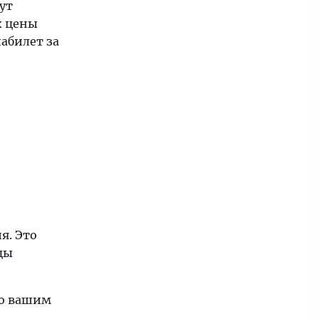
ут
х цены
абилет за
я. Это
цы
по вашим