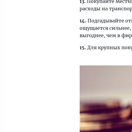
13.
Покупайте местны
расходы на транспо
14.
Подгадывайте отп
ощущается сильнее, 
выгоднее, чем в фи
15.
Для крупных пок