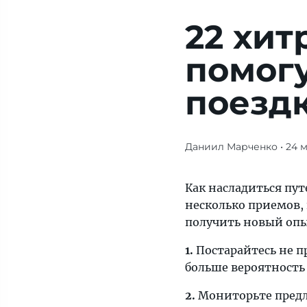
22 хит
помогу
поезд
Даниил Марченко
• 24 
Журнал/22
хитрости,
которые
Как насладиться пут
помогут
несколько приемов,
вам
получить новый опы
сэкономить
1.
Постарайтесь не п
в
больше вероятность
поездке
—
2.
Мониторьте предл
«Тонкости