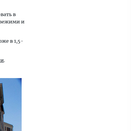
вать в
свежими и
же в 1,5-
ни
.