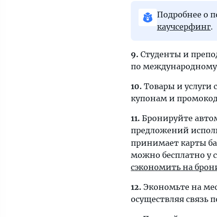
Подробнее о 
каучсерфинг
.
9.
Студенты и препод
по международному у
10.
Товары и услуги 
купонам и промокод
11.
Бронируйте автом
предложений исполь
принимает карты бан
можно бесплатно у 
сэкономить на брон
12.
Экономьте на мес
осуществляя связь по