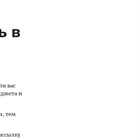
ь в
ля вас
юджета и
и, тем
ассылку