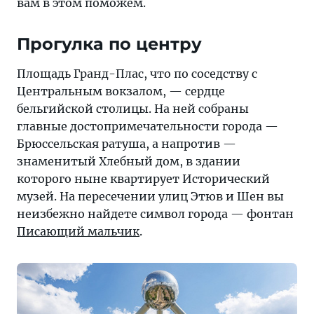
вам в этом поможем.
туризма».
Рейтинги
Прогулка по центру
и
подборки
Площадь Гранд-Плас, что по соседству с
о
Центральным вокзалом, — сердце
туризме
бельгийской столицы. На ней собраны
на
главные достопримечательности города —
страницах
Брюссельская ратуша, а напротив —
«Тонкостей».
знаменитый Хлебный дом, в здании
которого ныне квартирует Исторический
музей. На пересечении улиц Этюв и Шен вы
неизбежно найдете символ города — фонтан
Писающий мальчик
.