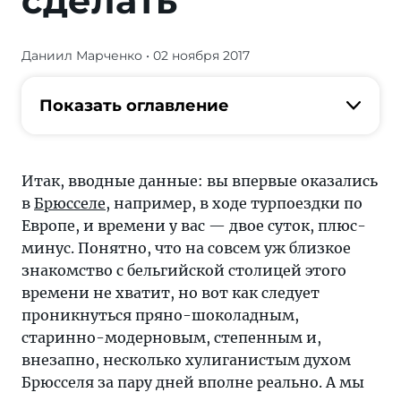
сделать
Даниил Марченко
• 02 ноября 2017
Журнал/48
часов
в
Показать оглавление
Брюсселе:
5
вещей,
Итак, вводные данные: вы впервые оказались
которые
в
Брюсселе
, например, в ходе турпоездки по
вы
Европе, и времени у вас — двое суток, плюс-
обязаны
минус. Понятно, что на совсем уж близкое
сделать
знакомство с бельгийской столицей этого
—
времени не хватит, но вот как следует
яркие
проникнуться пряно-шоколадным,
идеи
старинно-модерновым, степенным и,
путешествий
внезапно, несколько хулиганистым духом
от
Брюсселя за пару дней вполне реально. А мы
«Тонкостей