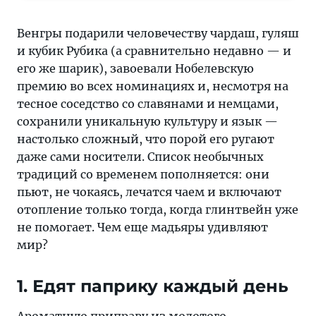
лечатся
чаем
Венгры подарили человечеству чардаш, гуляш
и
и кубик Рубика (а сравнительно недавно — и
включают
его же шарик), завоевали Нобелевскую
отопление
премию во всех номинациях и, несмотря на
только
тесное соседство со славянами и немцами,
тогда,
сохранили уникальную культуру и язык —
когда
настолько сложный, что порой его ругают
глинтвейн
даже сами носители. Список необычных
уже
традиций со временем пополняется: они
не
пьют, не чокаясь, лечатся чаем и включают
помогает.
отопление только тогда, когда глинтвейн уже
Чем
не помогает. Чем еще мадьяры удивляют
еще
мир?
мадьяры
удивляют
1. Едят паприку каждый день
мир?