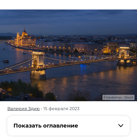
Haidamac, iStock
Валерия Здир
• 15 февраля 2023
Они
пьют,
не
Показать оглавление
чокаясь,