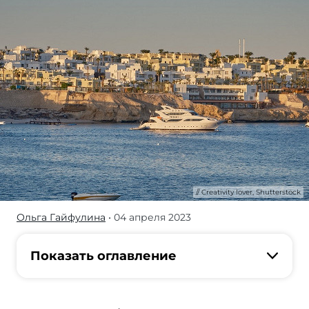
Creativity lover, Shutterstock
Ольга Гайфулина
• 04 апреля 2023
Египет
может
разочаровать
Показать оглавление
туристов
сразу
по