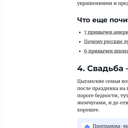
украшениями и пред
Что еще почи
7 привычек амер
Почему русские 
6 привычек япон
4. Свадьба
Цыганские семьи коп
после праздника на 
пороге бедности, ту
жемчугами, и до отв
хорошее.
Программа-ми