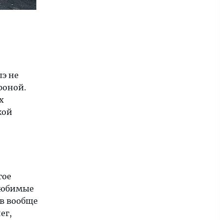
э не
роной.
х
кой
гое
 любимые
ов вообще
ег,