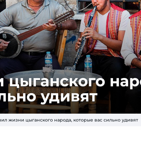
 цыганского нар
льно удивят
вил жизни цыганского народа, которые вас сильно удивят