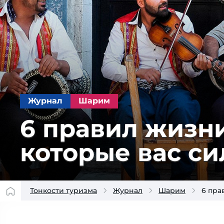
Журнал
Шарим
6 правил жизни
которые вас си
Тонкости туризма
Журнал
Шарим
6 пра