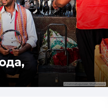
ода,
mehmetugurozer, Shutterstock