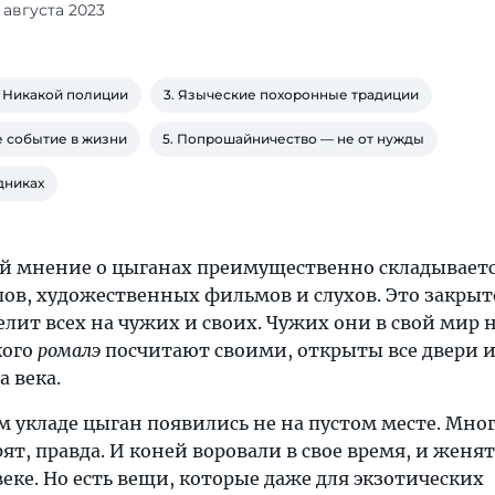
2 августа 2023
. Никакой полиции
3. Языческие похоронные традиции
е событие в жизни
5. Попрошайничество — не от нужды
дниках
й мнение о цыганах преимущественно складываетс
ов, художественных фильмов и слухов. Это закрыт
елит всех на чужих и своих. Чужих они в свой мир 
кого
ромалэ
посчитают своими, открыты все двери 
а века.
 укладе цыган появились не на пустом месте. Мног
рят, правда. И коней воровали в свое время, и женят
веке. Но есть вещи, которые даже для экзотических