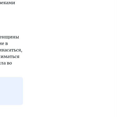
веками
женщины
ие в
икасаться,
ниматься
ила во