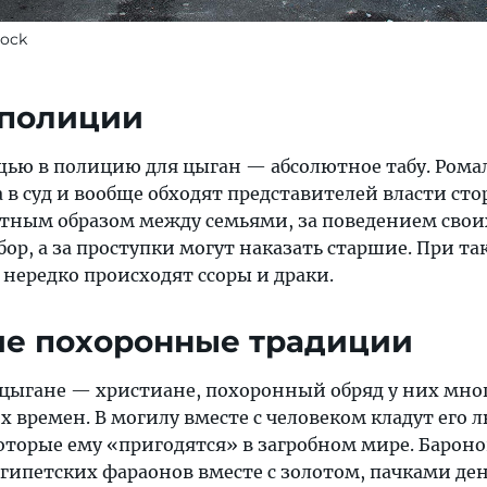
tock
 полиции
ью в полицию для цыган — абсолютное табу. Ромал
а в суд и вообще обходят представителей власти сто
тным образом между семьями, за поведением свои
ор, а за проступки могут наказать старшие. При та
нередко происходят ссоры и драки.
ие похоронные традиции
о цыгане — христиане, похоронный обряд у них мно
х времен. В могилу вместе с человеком кладут его
оторые ему «пригодятся» в загробном мире. Барон
гипетских фараонов вместе с золотом, пачками ден