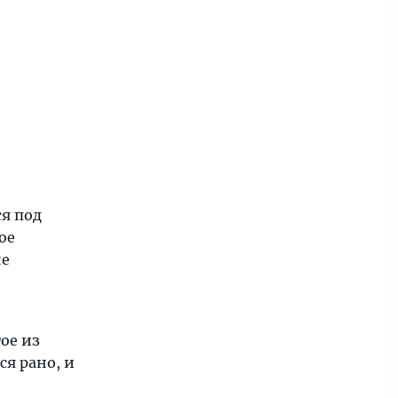
я под
ое
не
и
ое из
ся рано, и