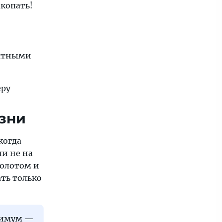
копать!
нятными
еру
изни
когда
ли не на
золотом и
ать только
симум —