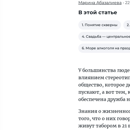
Марина Абазалиева
• 2
есть
вещи,
В этой статье
которые
даже
1. Понятие скверны
2
для
4. Свадьба — центрально
экзотических
цыган выглядят
6. Море алкоголя на праз
слишком
странными.
Но
У большинства люде
им
влиянием стереотип
вполне
общество, которое д
комфортно —
пускают, а вот тем, 
так
обеспечена дружба н
веками
Знания о жизненном
жили
того, что о них гово
их
живут табором в 21 
предки