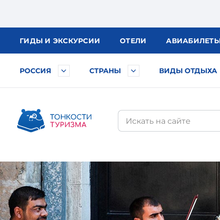
ГИДЫ
И ЭКСКУРСИИ
ОТЕЛИ
АВИА
БИЛЕТ
РОССИЯ
СТРАНЫ
ВИДЫ ОТДЫХА