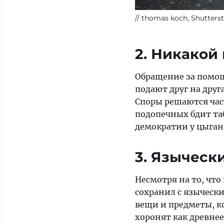
thomas koch, Shutters
2. Никакой
Обращение за помощ
подают друг на друг
Споры решаются час
подопечных бдит таб
демократии у цыган 
3. Языческ
Несмотря на то, чт
сохранил с язычески
вещи и предметы, к
хоронят как древнее