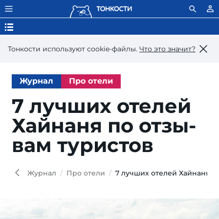
Тонкости используют сookie-файлы.
Что это значит?
Журнал
Про отели
7 лучших оте­лей
Хай­на­ня по от­зы­
вам туристов
Журнал
Про отели
7 лучших отелей Хайнаня п