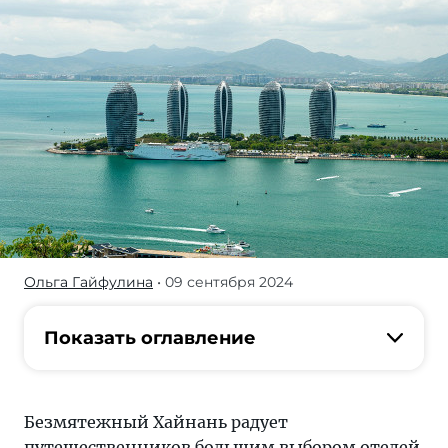
Ольга Гайфулина
• 09 сентября 2024
Надо
только
определиться
Показать оглавление
перед
поездкой,
какой
Безмятежный Хайнань радует
вариант
путешественников большим выбором отелей.