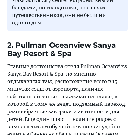
Plaza Sanya City Center национальными
блюдами, но голодными, по словам
путешественников, они не были ни
одного дня.
2. Pullman Oceanview Sanya
Bay Resort & Spa
Главные достоинства отеля Pullman Oceanview
Sanya Bay Resort & Spa, по мнению
отдыхавших там, расположение всего в 15
минутах езды от
аэропорта
, наличие
собственной зоны с лежаками на пляже, к
которой к тому же ведет подземный переход,
разнообразные завтраки и активности для
детей. Еще один плюс — наличие рядом с
комплексом автобусной остановки: удобно
ездить в
Санью
на обед или ужин (в самом