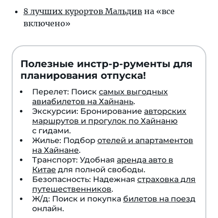
8 лучших курор­тов Маль­див
на «все
включено»
Полезные инстр-р-рументы для
планирования отпуска!
Перелет: Поиск
самых выгодных
авиабилетов на Хайнань
.
Экскурсии: Бронирование
авторских
маршрутов и прогулок по Хайнаню
с гидами.
Жилье: Подбор
отелей и апартаментов
на Хайнане
.
Транспорт: Удобная
аренда авто в
Китае
для полной свободы.
Безопасность: Надежная
страховка для
путешественников
.
Ж/д: Поиск и покупка
билетов на поезд
онлайн.