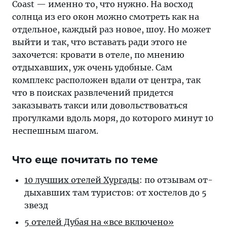
Coast — именно то, что нужно. На восход
солнца из его окон можно смотреть как на
отдельное, каждый раз новое, шоу. Но может
выйти и так, что вставать ради этого не
захочется: кровати в отеле, по мнению
отдыхавших, уж очень удобные. Сам
комплекс расположен вдали от центра, так
что в поисках развлечений придется
заказывать такси или довольствоваться
прогулками вдоль моря, до которого минут 10
неспешным шагом.
Что еще почитать по теме
10 лучших оте­лей Хур­га­ды
: по от­зы­вам от­
ды­хав­ших там ту­рис­тов: от хос­те­лов до 5
звезд
5 отелей Ду­бая на «все включено»