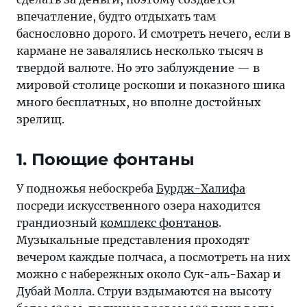
много
впечатление, будто отдыхать там
бесплатных,
баснословно дорого. И смотреть нечего, если в
но
кармане не завалялись несколько тысяч в
вполне
твердой валюте. Но это заблуждение — в
достойных
мировой столице роскоши и показного шика
зрелищ
много бесплатных, но вполне достойных
зрелищ.
1. Поющие фонтаны
У подножья небоскреба
Бурдж-Халифа
посреди искусственного озера находится
грандиозный
комплекс фонтанов
.
Музыкальные представления проходят
вечером каждые полчаса, а посмотреть на них
можно с набережных около Сук-аль-Бахар и
Дубай Молла. Струи вздымаются на высоту