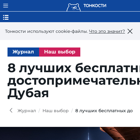
Тонкости используют сookie-файлы.
Что это значит?
Журнал
Наш выбор
8 лучших бесплат
достопримечатель
Дубая
Sto
iStoc
Журнал
Наш выбор
8 лучших бесплатных дост