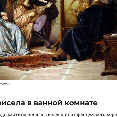
imedia
 висела в ванной комнате
рдо картина попала в коллекцию французского кор