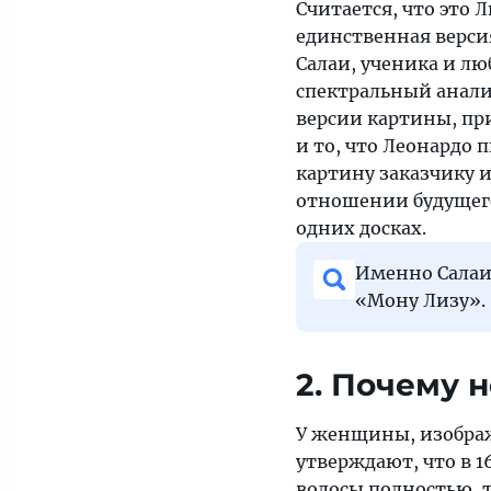
Считается, что это 
единственная версия
Салаи, ученика и л
спектральный анали
версии картины, пр
и то, что Леонардо 
картину заказчику и 
отношении будущего
одних досках.
Именно Салаи 
«Мону Лизу».
2. Почему 
У женщины, изображ
утверждают, что в 1
волосы полностью, т