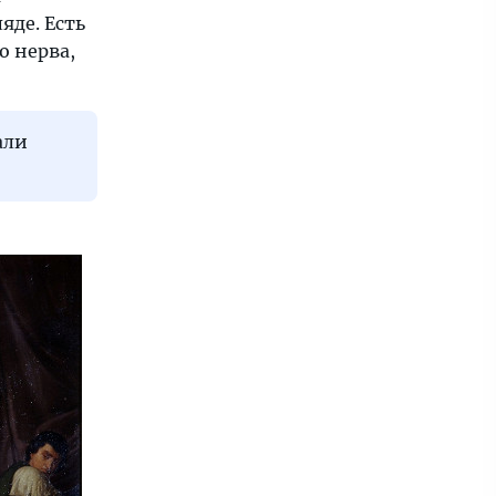
яде. Есть
о нерва,
али