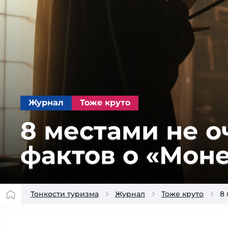
Журнал
Тоже круто
8 местами не 
фактов о «Мон
Тонкости туризма
Журнал
Тоже круто
8