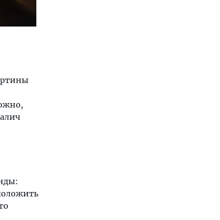
картины
можно,
ралич
нды:
положить
го
а