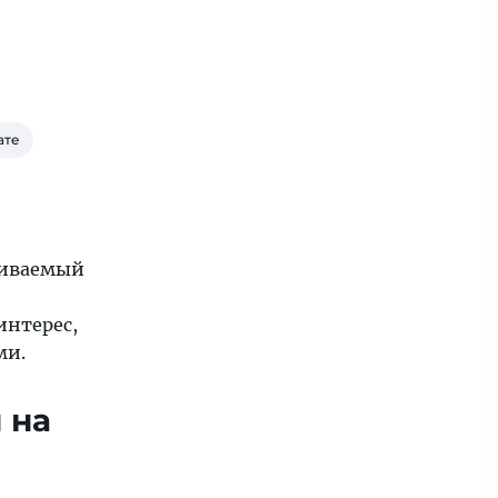
ате
обиваемый
интерес,
ми.
 на