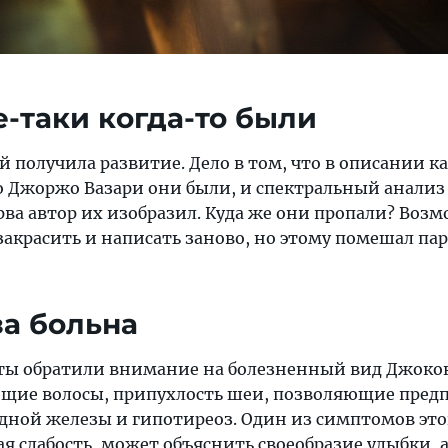
е-таки когда-то были
й получила развитие. Дело в том, что в описании 
 Джоржо Вазари они были, и спектральный анализ
рва автор их изобразил. Куда же они пропали? Воз
закрасить и написать заново, но этому помешал па
за больна
ы обратили внимание на болезненный вид Джоко
ющие волосы, припухлость шеи, позволяющие пред
ной железы и гипотиреоз. Один из симптомов это
 слабость, может объяснить своеобразие улыбки, 