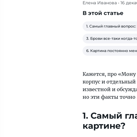
Елена Иванова
• 16 дек
Классика
нечасто
В этой статье
вызывает
живой
1. Самый главный вопрос:
интерес,
3. Брови все-таки когда-
но
эти
6. Картина постоянно ме
факты
точно
заставят
Кажется, про «Мону
вас
корпус и отдельный 
взглянуть
известной и обсужд
на
но эти факты точно 
Джоконду
другими
1. Самый г
глазами
картине?