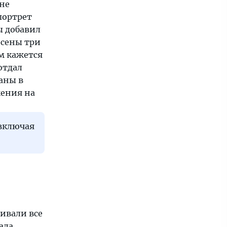
 не
портрет
ы добавил
есены три
м кажется
отдал
ланы в
жения на
 включая
ривали все
ала