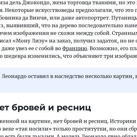
Лиза дель Джокондо, жена торговца тканями, но это
. Некоторые искусствоведы предполагали, что это 
юбовника да Винчи, или даже автопортрет. Путаниц
з, выявивший, что на дерево последовательно нан
ичем изображения не схожи между собой. Странны
писал «Мону Лизу» на заказ, получил задаток, но не 
даже увез ее с собой во
Францию
. Возможно, его п
 шедевра изменились, что объясняют три изобра
Леонардо оставил в наследство несколько картин,
нет бровей и ресниц
енной на картине, нет бровей и ресниц. Историки
6 веке «так носили» только проститутки, но они сб
о есть были лысыми. А модель Леонардо явно облад