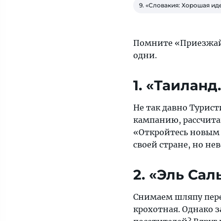
9. «Словакия: Хорошая ид
яркие
идеи
путешествий
Помните «Приезжайт
от
одни.
«Тонкостей
туризма».
1. «Таилан
Рейтинги
и
подборки
Не так давно Турис
о
кампанию, рассчита
туризме
«Откройтесь новым 
на
своей стране, но не
страницах
«Тонкостей».
2. «Эль Сал
Снимаем шляпу пере
крохотная. Однако 