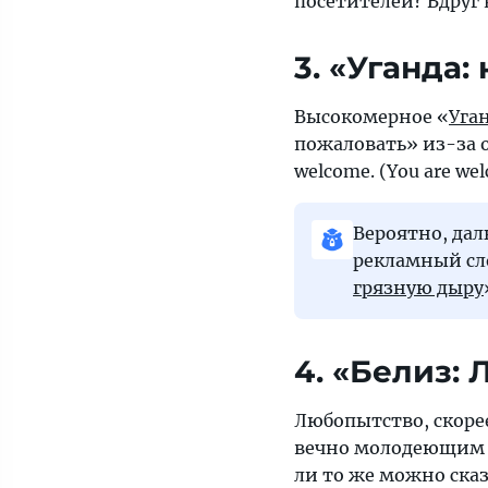
посетителей? Вдруг к
3. «Уганда: 
Высокомерное «
Уга
пожаловать» из-за 
welcome. (You are we
Вероятно, дал
рекламный сло
грязную дыру
4. «Белиз:
Любопытство, скорее
вечно молодеющим
ли то же можно ска