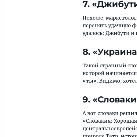
7. «Джибут
Похоже, маркетолог
перенять удачную ф
удалось: Джибути и 
8. «Украина
Такой странный слог
которой начинается 
«ты». Видимо, хотел
9. «Словак
А вот словаки решил
«
Словакия
: Хорошая
центральноевропейс
природа Татр, исто