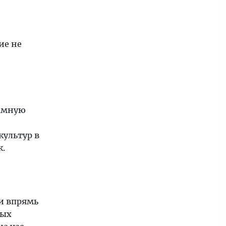
ие не
ламную
культур в
к.
 и впрямь
ных