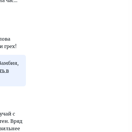
 час...
лова
и грех!
Замбия,
ть в
учай с
ен. Вряд
авильнее