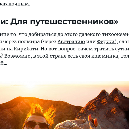
 загадочным.
ти: Для путешественников»
е то, что добираться до этого далекого тихоокеан
я через полмира (через
Австралию
или
Фиджи
), сл
ки на Кирибати. Но вот вопрос: зачем тратить сутки
ь? Возможно, в этой стране есть своя изюминка, то
...