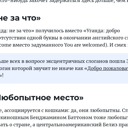
то-нибудь захочет задержаться здесь дольше, чем на
не за что»
нда
: не за что» получилось вместо «Уганда: добро
отсутствия одной буквы в окончании английского с
lcome вместо задуманного You are welcomed). И смех 
ьше всех в вопросе эксцентричных слоганов пошла 
ган которой звучит не иначе как «
Добро пожалова
»!
 Любопытное место»
, ассоциируется с кошками: да, они любопытны. Сл
 киношным Бенджамином Баттоном тоже любопыт
зать о стране, а центральноамериканский Белиз пр