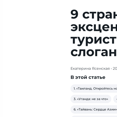
9 стра
эксце
турис
слога
Екатерина Ясенская
• 2
Журнал/9
стран
В этой статье
с
самыми
1. «Таиланд. Откройтесь 
эксцентричными
3. «Уганда: не за что»
туристическими
слоганами
6. «Тайвань: Сердце Азии»
—