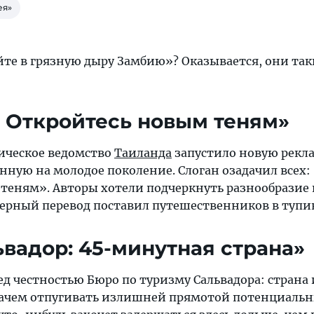
ея»
е в грязную дыру Замбию»? Оказывается, они так
д. Откройтесь новым теням»
тическое ведомство
Таиланда
запустило новую рек
нную на молодое поколение. Слоган озадачил всех:
теням». Авторы хотели подчеркнуть разнообразие 
верный перевод поставил путешественников в тупи
ьвадор: 45-минутная страна»
д честностью Бюро по туризму Сальвадора: страна
зачем отпугивать излишней прямотой потенциаль