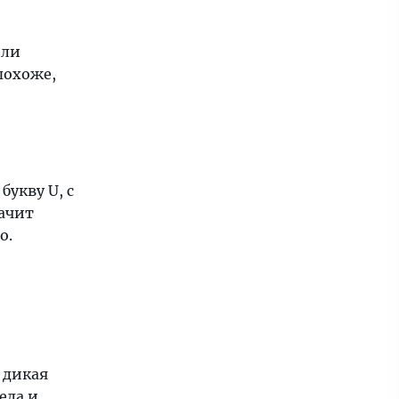
или
похоже,
укву U, с
начит
о.
 дикая
 еда и