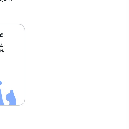
!
м
.
и.