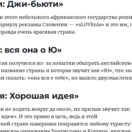
и: Джи-бьюти»
и этого небольшого африканского государства реш
ормулу рекламы Словении — «sLOVEnia» и это им, 
правда очень красивая страна.
: вся она о Ю»
ан получился из-за попытки обыграть английскую б
название страны и которая звучит как «Ю», что з
и сказать: «она вся о тебе», но вышло двусмысленн
ия: Хорошая идея»
и не ходить вокруг да около, их призыв звучит так:
 идея». И это прямо в цель, ведь в этой
кой стране наверняка понравится любому туристу:
рическое очарование
Братиславы
и
Кошице
, вкусная