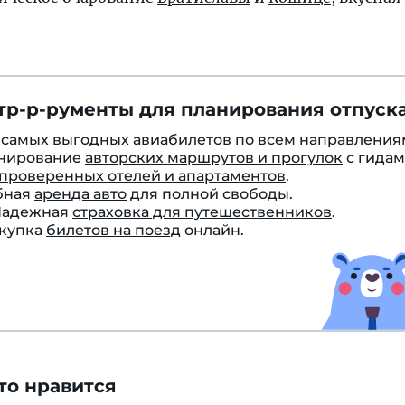
тр-р-рументы для планирования отпуска
к
самых выгодных авиабилетов по всем направления
онирование
авторских маршрутов и прогулок
с гидам
проверенных отелей и апартаментов
.
бная
аренда авто
для полной свободы.
 Надежная
страховка для путешественников
.
окупка
билетов на поезд
онлайн.
то нравится