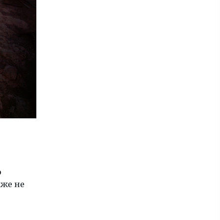
о
аже не