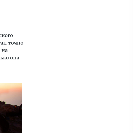
ского
оган точно
 на
лько она