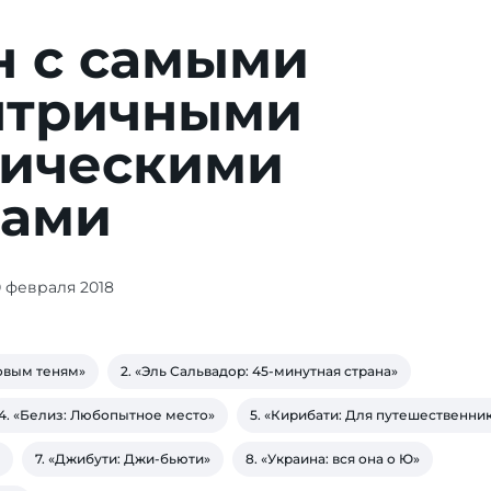
н с самыми
нтричными
тическими
нами
0 февраля 2018
новым теням»
2. «Эль Сальвадор: 45-минутная страна»
4. «Белиз: Любопытное место»
5. «Кирибати: Для путешественни
7. «Джибути: Джи-бьюти»
8. «Украина: вся она о Ю»