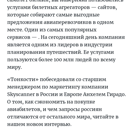
билеты
услугами билетных агрегаторов — сайтов,
на
которые собирают самые выгодные
самолет
предложения авиаперевозчиков в одном
онлайн,
месте. Один из самых популярных
вы
сервисов — . На сегодняшний день компания
наверняка
является одним из лидеров в индустрии
пользовались
планирования путешествий. Ее услугами
услугами
пользуются более 100 млн людей по всему
билетных
миру.
агрегаторов
«Тонкости» побеседовали со старшим
—
менеджером по маркетингу компании
сайтов,
Skyscanner в России и Европе Анхелем Гирадо.
которые
О том, как сэкономить на покупке
собирают
авиабилетов, и чем запросы россиян
самые
отличаются от остального мира, читайте в
выгодные
нашем новом интервью.
предложения
авиаперевозчиков