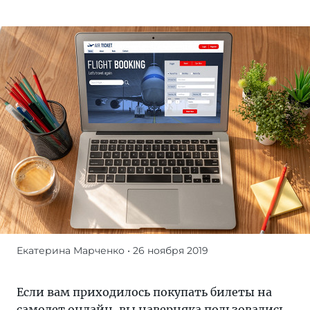
Екатерина Марченко
• 26 ноября 2019
Если
вам
приходилось
Если вам приходилось покупать билеты на
покупать
самолет онлайн, вы наверняка пользовались