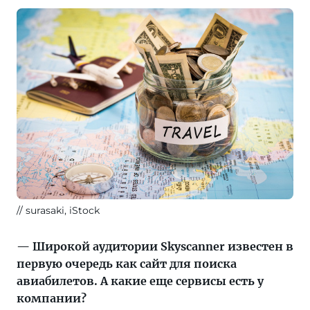
в
одном
месте.
«Тонкости»
побеседовали
со
старшим
менеджером
по
маркетингу
Skyscanner
в
surasaki, iStock
России
и
— Широкой аудитории Skyscanner известен в
Европе.
первую очередь как сайт для поиска
О
авиабилетов. А какие еще сервисы есть у
том,
компании?
как