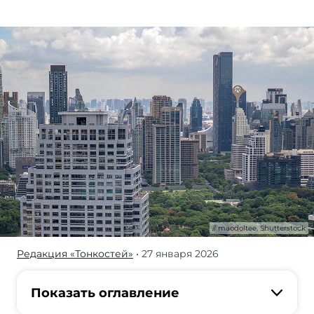
maodoltee, Shutterstock
Редакция «Тонкостей»
• 27 января 2026
Как
оформить
tax
Показать оглавление
free