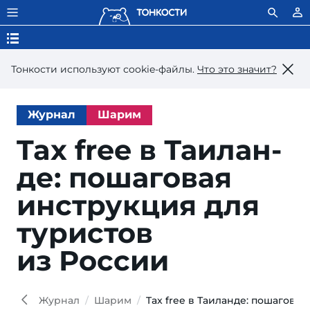
Тонкости используют сookie-файлы.
Что это значит?
Журнал
Шарим
Tax free в Таи­лан­
де: по­ша­го­вая
инструк­ция для
ту­рис­тов
из России
mao
Shutt
Журнал
Шарим
Tax free в Таиланде: пошагова