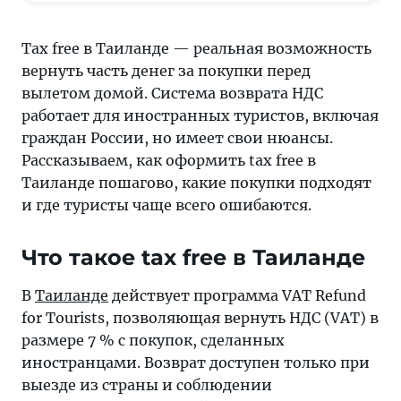
в
Таиланде
Tax free в Таиланде — реальная возможность
туристам
вернуть часть денег за покупки перед
из
вылетом домой. Система возврата НДС
России:
работает для иностранных туристов, включая
условия
граждан России, но имеет свои нюансы.
возврата
Рассказываем, как оформить tax free в
НДС,
Таиланде пошагово, какие покупки подходят
пошаговая
и где туристы чаще всего ошибаются.
инструкция,
суммы,
Что такое tax free в Таиланде
аэропорты,
документы
В
Таиланде
действует программа VAT Refund
и
for Tourists, позволяющая вернуть НДС (VAT) в
частые
размере 7 % с покупок, сделанных
ошибки.
иностранцами. Возврат доступен только при
Актуально
выезде из страны и соблюдении
в