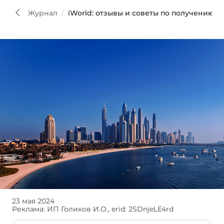
Журнал
iWorld: отзывы и советы по получению
23 мая 2024
Почему
Реклама: ИП Голиков И.О., erid: 2SDnjeLE4rd
уже