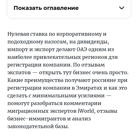
на
Показать оглавление
этапе
подготовки
важно
заручиться
Нулевая ставка по корпоративному и
поддержкой.
подоходному налогам, на дивиденды,
Профильные
импорт и экспорт делают ОАЭ одним из
специалисты
наиболее привлекательных регионов для
о
регистрации компании. По отзывам
получении
экспатов — открыть тут бизнес очень просто.
ВНЖ,
Какие преимущества получают россияне при
выборе
регистрации компании в Эмиратах и как это
фризоны
сделать с минимальными усилиями —
и
помогут разобраться комментарии
регистрации
миграционных экспертов iWorld, отзывы
бизнеса
бизнес-иммигрантов и анализ
в
законодательной базы.
ОАЭ.