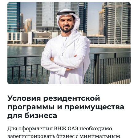
iWorld
—
отзывы
клиентов
о
реальных
выгодах
для
бизнесмена.
Условия резидентской
программы и преимущества
для бизнеса
Для оформления ВНЖ ОАЭ необходимо
зарегистрировать бизнес с минимальным