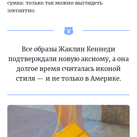
сумка: только так можно выглядеть
долго
элегантно.
оставалось
незыблемым.
Его
появление
приписывают
Все образы Жаклин Кеннеди
производителям,
подтверждали новую аксиому, а она
заинтересованным
в
долгое время считалась иконой
увеличении
стиля — и не только в Америке.
прибыли