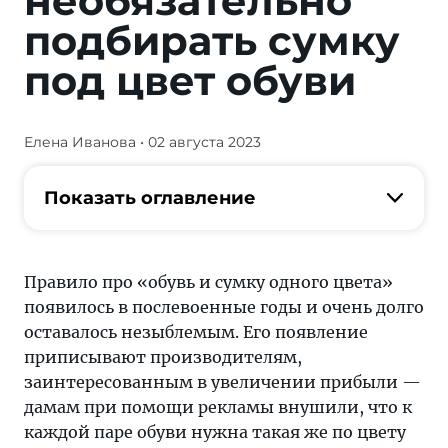
необязательно
подбирать сумку
под цвет обуви
Елена Иванова
• 02 августа 2023
Правило
про
«обувь
Показать оглавление
и
сумку
одного
Правило про «обувь и сумку одного цвета»
цвета»
появилось в послевоенные годы и очень долго
появилось
оставалось незыблемым. Его появление
в
приписывают производителям,
послевоенные
заинтересованным в увеличении прибыли —
годы
дамам при помощи рекламы внушили, что к
и
каждой паре обуви нужна такая же по цвету
очень