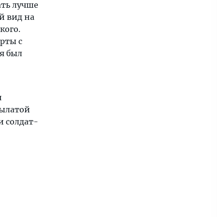
ать лучше
й вид на
кого.
рты с
я был
н
рылатой
и солдат-