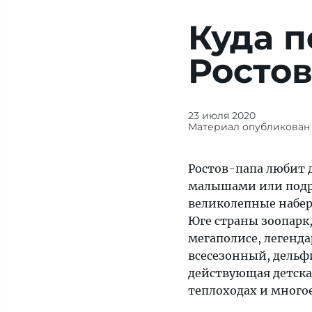
Куда п
Ростов
23 июля 2020
Рассказ
Материал опубликован 
об
особенностях
Ростов-папа любит д
туризма
малышами или подро
и
великолепные набе
отдыха.
Юге страны зоопарк
Полезная
мегаполисе, легенда
информация
всесезонный, дельф
для
действующая детская
путешественника.
теплоходах и многое