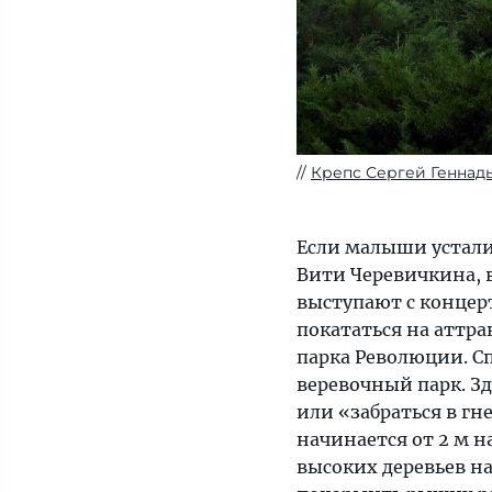
Крепс Сергей Геннад
Если малыши устали
Вити Черевичкина, 
выступают с концер
покататься на аттр
парка Революции. Сп
веревочный парк. З
или «забраться в гн
начинается от 2 м н
высоких деревьев на