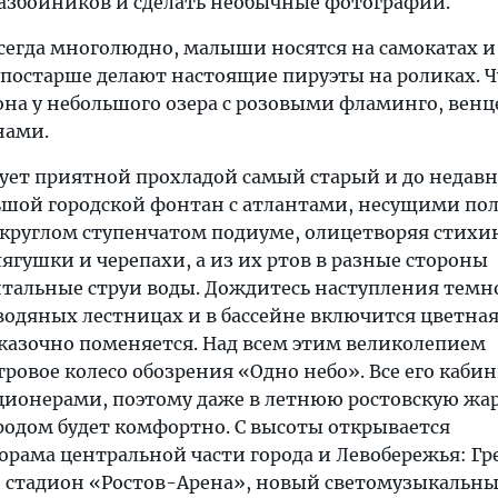
збойников и сделать необычные фотографии.
всегда многолюдно, малыши носятся на самокатах и
 постарше делают настоящие пируэты на роликах. Ч
она у небольшого озера с розовыми фламинго, ве
нами.
дует приятной прохладой самый старый и до недавн
шой городской фонтан с атлантами, несущими по
а круглом ступенчатом подиуме, олицетворяя стихи
гушки и черепахи, а из их ртов в разные стороны
тальные струи воды. Дождитесь наступления темн
водяных лестницах и в бассейне включится цветна
сказочно поменяется. Над всем этим великолепием
ровое колесо обозрения «Одно небо». Все его каби
ионерами, поэтому даже в летнюю ростовскую жа
родом будет комфортно. С высоты открывается
орама центральной части города и Левобережья: Гр
 стадион «Ростов-Арена», новый светомузыкальн