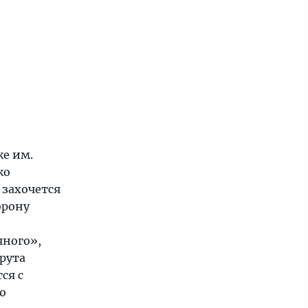
ке им.
ко
 захочется
орону
яного»,
рута
ся с
о