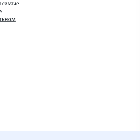
я самые
е
льном