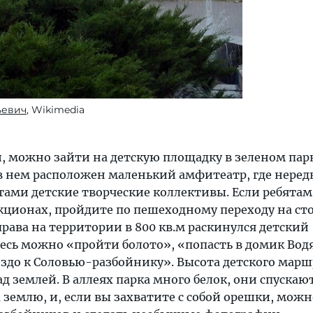
ьевич
, Wikimedia
, можно зайти на детскую площадку в зеленом пар
в нем расположен маленький амфитеатр, где неред
тами детские творческие коллективы. Если ребятам
акционах, пройдите по пешеходному переходу на ст
рава на территории в 800 кв.м раскинулся детский
десь можно «пройти болото», «попасть в домик Вод
ездо к Соловью-разбойнику». Высота детского марш
ад землей. В аллеях парка много белок, они спускают
 землю, и, если вы захватите с собой орешки, можн