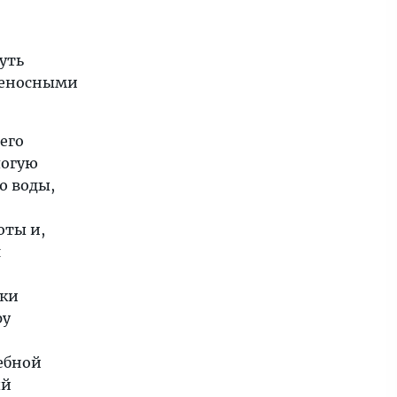
уть
нценосными
его
логую
ю воды,
оты и,
я
нки
ру
ебной
ый