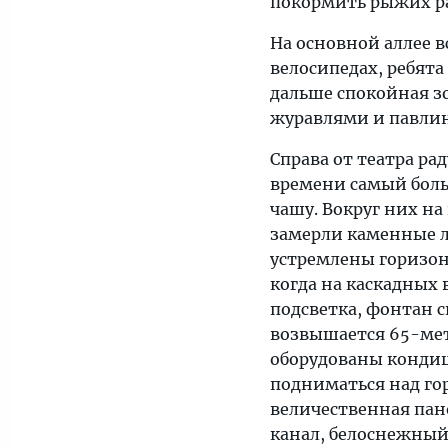
покормить рыжих ра
На основной аллее 
велосипедах, ребята
дальше спокойная з
журавлями и павли
Справа от театра ра
времени самый боль
чашу. Вокруг них н
замерли каменные ля
устремлены горизон
когда на каскадных 
подсветка, фонтан 
возвышается 65-мет
оборудованы кондиц
подниматься над го
величественная пан
канал, белоснежный