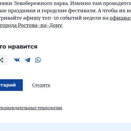
ляжи Левобережного парка. Именно там проводятс
е праздники и городские фестивали. А чтобы их н
тривайте афишу топ-10 событий недели на
официа
 города Ростова-на-Дону
.
то нравится
нтарий
Следить
екомендательные технологии
.