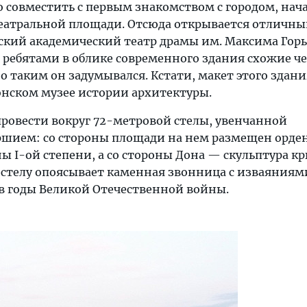
о совместить с первым знакомством с городом, нач
Театральной площади. Отсюда открывается отличны
кий академический театр драмы им. Максима Горь
 ребятами в облике современного здания схожие че
 таким он задумывался. Кстати, макет этого здани
онском музее истории архитектуры.
ровести вокруг 72-метровой стелы, увенчанной
шием: со стороны площади на нем размещен орде
ы I-ой степени, а со стороны Дона — скульптура к
 стелу опоясывает каменная звонница с изваяниям
в годы Великой Отечественной войны.