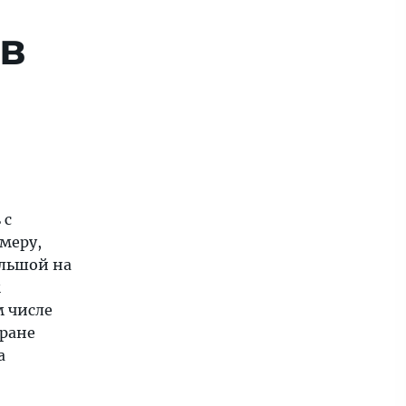
 в
 с
меру,
льшой на
м
м числе
тране
а