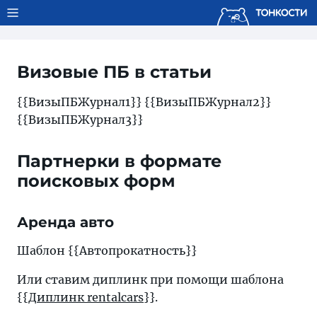
Тонкости используют сookie-файлы.
Что это значит?
Визовые ПБ в статьи
{{ВизыПБЖурнал1}} {{ВизыПБЖурнал2}}
{{ВизыПБЖурнал3}}
Партнерки в формате
поисковых форм
Аренда авто
Шаблон {{Автопрокатность}}
Или ставим диплинк при помощи шаблона
{{
Диплинк rentalcars
}}.