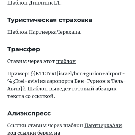
Шаблон
Диплинк LT
.
Туристическая страховка
Шаблон
ПартнеркаЧерехапа
.
Трансфер
Ставим через этот
шаблон
Пример: {{KTLText|israel/ben+gurion+airport-
%3Etel+aviv|из аэропорта Бен-Гурион в Тель-
Авив}}. Шаблон выведет готовый абзацик
текста со ссылкой.
Алиэкспресс
Ссылки ставим через шаблон
ПартнеркаАли
,
код ссылки берем на