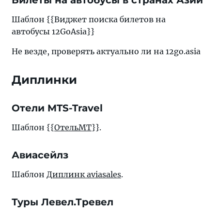
Билеты на автобусы в странах Азии
Шаблон {{Виджет поиска билетов на
автобусы 12GoAsia}}
Не везде, проверять актуально ли на 12go.asia
Диплинки
Отели MTS-Travel
Шаблон {{
ОтельМТ
}}.
Авиасейлз
Шаблон
Диплинк aviasales
.
Туры Левел.Тревел