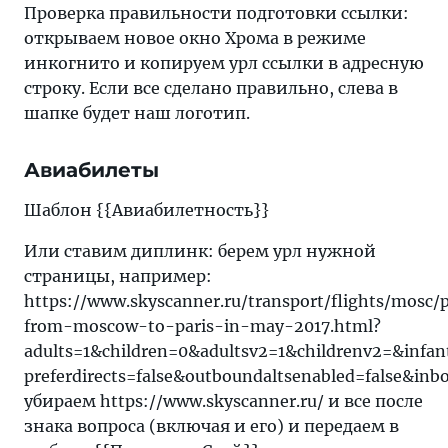
Проверка правильности подготовки ссылки:
открываем новое окно Хрома в режиме
инкогнито и копируем урл ссылки в адресную
строку. Если все сделано правильно, слева в
шапке будет наш логотип.
Авиабилеты
Шаблон {{Авиабилетность}}
Или ставим диплинк: берем урл нужной
страницы, например:
https://www.skyscanner.ru/transport/flights/mosc/p
from-moscow-to-paris-in-may-2017.html?
adults=1&children=0&adultsv2=1&childrenv2=&infa
preferdirects=false&outboundaltsenabled=false&inb
убираем https://www.skyscanner.ru/ и все после
знака вопроса (включая и его) и передаем в