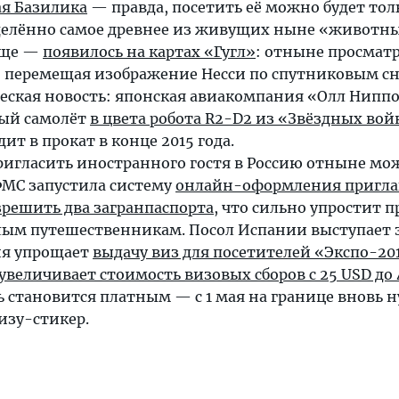
я Базилика
— правда, посетить её можно будет тол
еделённо самое древнее из живущих ныне «животн
ище —
появилось на картах «Гугл»
: отныне просмат
 перемещая изображение Несси по спутниковым с
еская новость: японская авиакомпания «Олл Нипп
вый самолёт
в цвета робота R2-D2 из «Звёздных вой
ит в прокат в конце 2015 года.
ригласить иностранного гостя в Россию отныне мо
ФМС запустила систему
онлайн-оформления пригл
зрешить два загранпаспорта
, что сильно упростит 
лым путешественникам. Посол Испании выступает 
ия упрощает
выдачу виз для посетителей «Экспо-20
увеличивает стоимость визовых сборов с 25 USD до 
ь становится платным — с 1 мая на границе вновь 
визу-стикер.