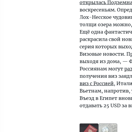
открылась Подземна
воскресеньям. Опр
Лох-Несское чудов
толщи озера можно,
Ещё одна фантастич
раскрасила свой но
серия которых выход
Визовые новости. П
выходя из дома, — 
Россиянам могут
ра
получения виз заяд
виз с Россией
, Итал
Вьетнам, напротив,
Въезд в Египет внов
отдавать 25 USD за 