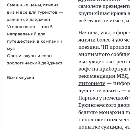
Смешные цены, отмена
самолёте президента
виз и всё для туристов —
крупнейшая кража в 
халявный дайджест
всё-таки не исчез, и
Уголок поэта — топ-5
Начнём, увы, с фор
направлений для
жизни более 3500 че
путешествий в компании
поездки. ЧП произош
муз
анонимного сообщен
Олени, акулы и совы —
вынужден экстренно 
зоологический дайджест
кофе на приборную 
рекомендации МВД,
Все выпуски
интернете
— информ
лучше не возить — д
Парижа у немецкой
Букингемского дво
бедняге монархия не
неположенном месте
попытке суицида, ч