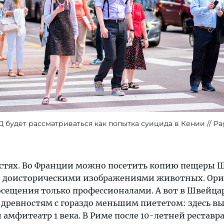
будет рассматриваться как попытка суицида в Кении
Pa
стях. Во Франции можно посетить копию пещеры Ш
 доисторическими изображениями животных. Ори
посещения только профессионалами. А вот в Швейца
к древностям с гораздо меньшим пиететом: здесь в
амфитеатр 1 века. В Риме после 10-летней реставр