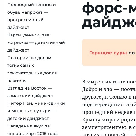
форс-
Подводный теннис и
обувь напрокат —
дайдж
прогрессивный
дайджест
Карты, деньги, два
«стрижа» — детективный
дайджест
Горящие туры
по
По горам, по долам —
топ-5 самых
замечательных долин
планеты
В мире ничто не пос
Взгляд на Восток —
Добро и зло — неот
азиатский дайджест
другого, и только в
Питер Пэн, мини-свинки
подтверждение этой
и мыльные пузыри —
прошедшей неделе по
детский дайджест
Крышу мира и роди
Нападения акул за
землетрясением, в с
январь-март 2015 года
других новостей — э