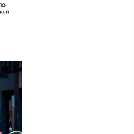
ро
.
ской