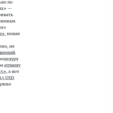
ько по
ых» —
ривать
нимкам.
он»
н»
, новая
жно, не
ашений
.
процедуру
за
отмену
15»
, а вот
45 USD
.
нужно