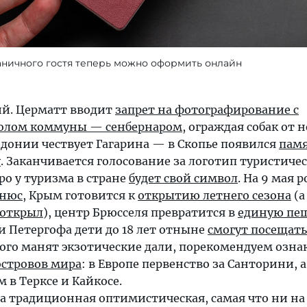
ничного гостя теперь можно оформить онлайн
й. Церматт вводит
запрет на фотографирование с
олом коммуны — сенбернаром
, ограждая собак от 
едонии чествует Гагарина — в Скопье появился
пам
у
. Заканчивается голосование за логотип туристиче
оро у туризма в стране
будет свой символ
. На 9 мая 
ьнюс
, Крым готовится к
открытию летнего сезона
(а
 открыл
), центр Брюсселя превратится в
единую пе
еи Петергофа дети до 18 лет отныне
смогут посещать
 кого манят экзотические дали, порекомендуем озн
островов мира
: в Европе первенство за Санторини, 
 в Терксе и Кайкосе.
а традиционная оптимистическая, самая что ни на 