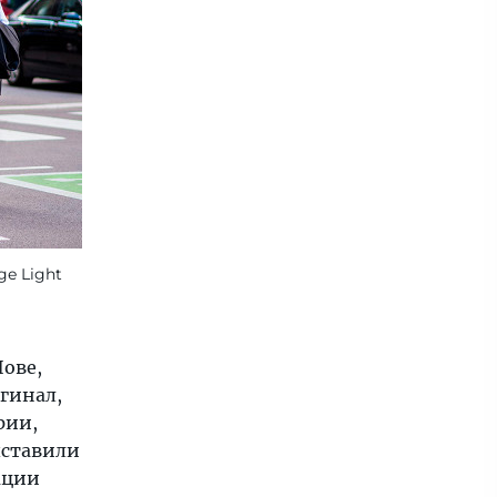
ge Light
ове,
гинал,
рии,
ыставили
ации