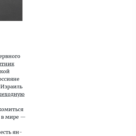
нервного
ятник
ской
россияне
 Израиль
шеходную
акомиться
а в мире —
есть ян-