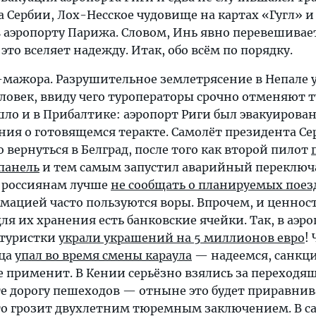
 Сербии, Лох-Несское чудовище на картах «Гугл» и
аэропорту Парижа. Словом, Инь явно перевешивает.
 это вселяет надежду. Итак, обо всём по порядку.
с-мажора. Разрушительное землетрясение в Непале 
ловек, ввиду чего туроператоры срочно отменяют т
ло и в Прибалтике: аэропорт Риги был эвакуирован
ия о готовящемся теракте. Самолёт президента Се
вернуться в Белград, после того как второй пилот
панель
и тем самым запустил аварийный переключа
 россиянам лучше
не сообщать о планируемых поез
ацией часто пользуются воры. Впрочем, и ценност
ля их хранения есть банковские ячейки. Так, в аэр
 туристки
украли украшений на 5 миллионов евро
!
рца
упал во время смены караула
— надеемся, санкци
 применит. В Кении серьёзно взялись за переходя
 дорогу пешеходов — отныне это будет приравнив
то грозит двухлетним тюремным заключением. В с