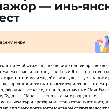
мажор — инь-янс
ест
 всему миру
тоянно — об этом ещё в 6 веке до нашей эры возвес
ъемлемые части жизни, как Инь и Ян — одно невоз
 их гармонии и взаимодействии существует наш мир
 благородной истины новости туристического мир
добрались все как один неоднозначные. Начнём с т
ну Будды — Непал — основательно разрушило
вязи с чем туроператоры массово отменяют поездки
вакуация аэропорта Риги и едва не случившаяся тр