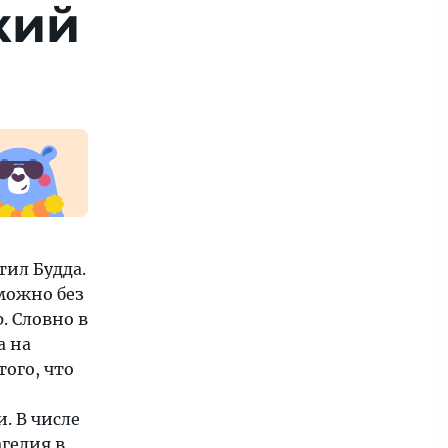
кий
тил Будда.
можно без
. Словно в
а на
ого, что
. В числе
агедия в