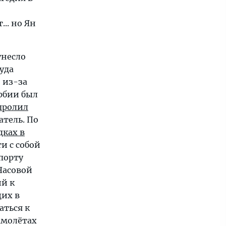
.. но Ян
унесло
уда
 из-за
рбии был
пролил
тель. По
дках в
и с собой
опорту
 Часовой
й к
щих в
аться к
амолётах