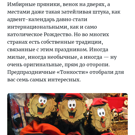
традиции,
Имбирные пряники, венок на дверях, а
связанные
местами даже такая затейливая штука, как
с
адвент-календарь давно стали
этим
интернациональными, как и само
праздником.
католическое Рождество. Но во многих
Иногда
странах есть собственные традиции,
милые,
связанные с этим праздником. Иногда
иногда
милые, иногда необычные, а иногда — ну
необычные,
очень оригинальные, прям до оторопи.
а
Предпраздничные «Тонкости» отобрали для
иногда
вас семь самых интересных.
—
ну
очень
оригинальные