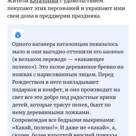
Жители
Каталонии
с удовольствием
покупают этих персонажей и украшают ими
свои дома в преддверии праздника.
Одного каганера каталонцам показалось
мало и они выгодно оттенили его
кагатио
(в вольном переводе — «какающее
полено»). Это полое деревянное бревно на
ножках с нарисованным лицом. Перед
Рождеством в него накладывают
подарков и конфет, и оно производит на
свет все это добро под радостные крики
детей, которые трясут пенек, бьют по
нему деревянными ложками.
Сопровождая все бодрыми выкриками:
«Какай, полено!». И даже не «какай», а,
скорее, более короткой версией приказа,