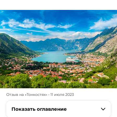
Отзыв на «Тонкостях»
• 11 июля 2023
Просолились,
загорели
как
Показать оглавление
черти,