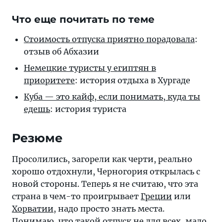
Что еще почитать по теме
Стоимость отпуска приятно порадовала
:
отзыв об Абхазии
Немецкие туристы у египтян в
приоритете
: история отдыха в Хургаде
Куба — это кайф, если понимать, куда ты
едешь
: история туриста
Резюме
Просолились, загорели как черти, реально
хорошо отдохнули, Черногория открылась с
новой стороны. Теперь я не считаю, что эта
страна в чем-то проигрывает
Греции
или
Хорватии
, надо просто знать места.
Понимаю, что такой отпуск не для всех, мало