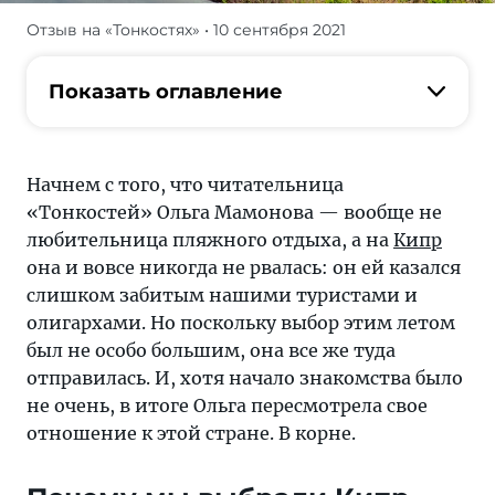
Отзыв на «Тонкостях»
• 10 сентября 2021
Хотя
начало
знакомства
Показать оглавление
было
не
очень,
Начнем с того, что читательница
в
«Тонкостей» Ольга Мамонова — вообще не
итоге
любительница пляжного отдыха, а на
Кипр
Ольга
она и вовсе никогда не рвалась: он ей казался
пересмотрела
слишком забитым нашими туристами и
свое
олигархами. Но поскольку выбор этим летом
отношение
был не особо большим, она все же туда
к
отправилась. И, хотя начало знакомства было
этой
не очень, в итоге Ольга пересмотрела свое
стране.
отношение к этой стране. В корне.
В
корне