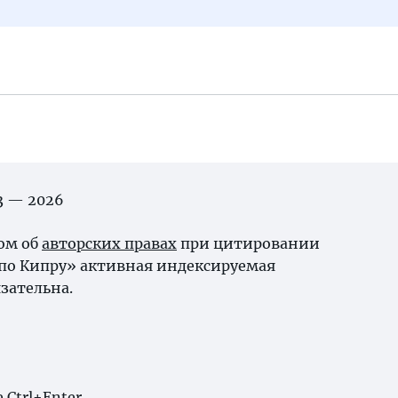
03 — 2026
ном об
авторских правах
при цитировании
по Кипру» активная индексируемая
зательна.
Ctrl+Enter