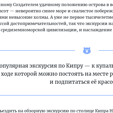
нному Создателем удачному положению острова в 
асот — невероятно синее море и скалистое побере
ми невысокие холмы. А уже не первое тысячелетие 
ссой достопримечательностей, так что экскурсии 
 средиземноморской цивилизации, и наслаждени
опулярная экскурсия по Кипру — к купа
 ходе которой можно постоять на месте
и подпитаться её красо
ъездить на обзорную экскурсию по столице Кипра Н