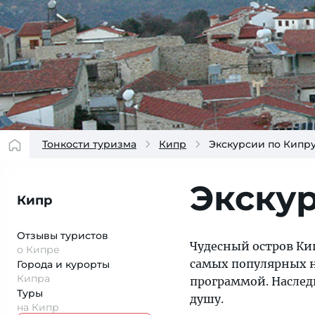
Тонкости туризма
Кипр
Экскурсии по Кипр
Экску
Кипр
Отзывы туристов
Чудесный остров Ки
о Кипре
самых популярных н
Города и курорты
Кипра
программой. Наслед
Туры
душу.
на Кипр