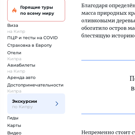
Благодаря определё
Горящие туры
масса природных кр
по всему миру
оливковыми деревья
Виза
обогатило остров ма
на Кипр
блестящую историю
ПЦР и тесты на COVID
Страховка
в Европу
Отели
Кипра
Авиабилеты
на Кипр
Аренда авто
П
Достопримеча­тельности
в
Кипра
Экскурсии
по Кипру
Гиды
Карты
Непременно стоит с
Видео