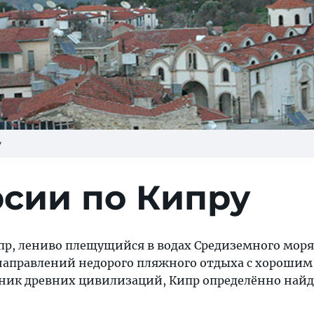
у
рсии по Кипру
пр, лениво плещущийся в водах Средиземного моря
аправлений недорого пляжного отдыха с хорошим 
ник древних цивилизаций, Кипр определённо най