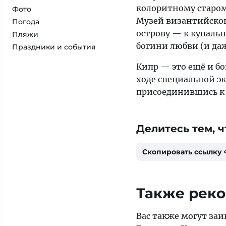
колоритному старом
Фото
Музей византийског
Погода
острову — к купаль
Пляжи
богини любви (и да
Праздники и события
Кипр — это ещё и б
ходе специальной эк
присоединившись к 
Делитесь тем, ч
Скопировать ссылку
Также рек
Вас также могут за