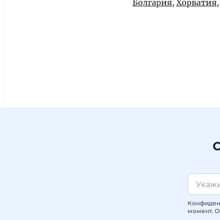
Болгария
,
Хорватия
С
Конфиденц
момент. О