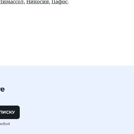
Лимассол
,
Никосия
,
Пафос
.
те
ПИСКУ
любой