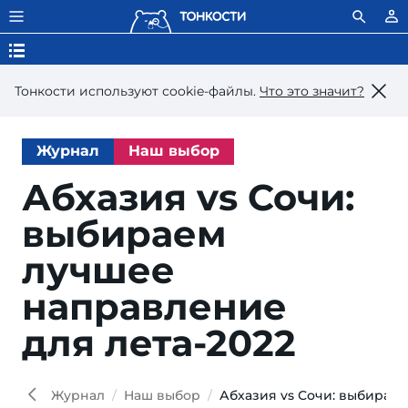
Тонкости используют сookie-файлы.
Что это значит?
Журнал
Наш выбор
Абхазия vs Сочи:
выбираем
лучшее
направление
для лета-2022
Olg
Dyuka
istoc
Журнал
Наш выбор
Абхазия vs Сочи: выбираем