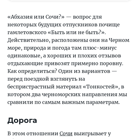
море,
природа
«Абхазия или Сочи?» — вопрос для
и
некоторых будущих отпускников почище
погода
гамлетовского «Быть или не быть?».
там
Действительно, расположены они на Черном
плюс-
море, природа и погода там плюс-минус
минус
одинаковые, а хороших и плохих отзывов
одинаковые,
отдыхающие привозят примерно поровну.
а
Как определиться? Один из вариантов —
хороших
перед поездкой взглянуть на
и
беспристрастный материал «Тонкостей», в
плохих
котором два черноморских направления мы
отзывов
сравнили по самым важным параметрам.
отдыхающие
привозят
Дорога
примерно
поровну.
В этом отношении
Сочи
выигрывает у
Как