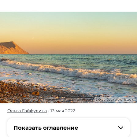
Olga Dyukareva, istock
Ольга Гайфулина
• 13 мая 2022
Расположены
они
на
Показать оглавление
Черном