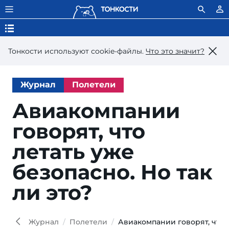
Тонкости используют сookie-файлы.
Что это значит?
Журнал
Полетели
Авиакомпании
говорят, что
летать уже
безопасно. Но так
ли это?
cha
laoro
iStoc
Журнал
Полетели
Авиакомпании говорят, что л