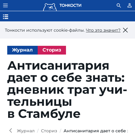
Тонкости используют сookie-файлы.
Что это значит?
Журнал
Сториз
Антисанитария
дает о се­бе знать:
днев­ник трат учи­
тель­ни­цы
в Стамбуле
Terr
Shutt
Журнал
Сториз
Антисанитария дает о себе зна