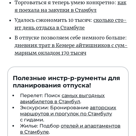
Торговаться я те­перь умею кон­крет­но:
как
я по­е­ха­ла на за­куп­ки в Стамбул
Удалось сэконо­мить 10 ты­сяч:
сколь­ко сто­
ит день от­ды­ха в Стамбуле
В отпуске поз­во­ля­ем се­бе не­мно­го боль­ше:
днев­ник трат в Ке­ме­ре ай­тиш­ни­ков с сум­
мар­ным ок­ла­дом 170 тысяч
Полезные инстр-р-рументы для
планирования отпуска!
Перелет: Поиск
самых выгодных
авиабилетов в Стамбул
.
Экскурсии: Бронирование
авторских
маршрутов и прогулок по Стамбулу
с гидами.
Жилье: Подбор
отелей и апартаментов
в Стамбуле
.