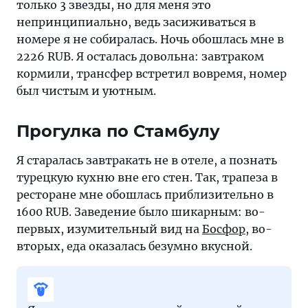
только 3 звезды, но для меня это
90
непринципиально, ведь засиживаться в
тыс.
номере я не собиралась. Ночь обошлась мне в
RUB.
2226 RUB. Я осталась довольна: завтраком
Хватило
кормили, трансфер встретил вовремя, номер
ли
был чистым и уютным.
мне
этой
Прогулка по Стамбулу
суммы?
Я старалась завтракать не в отеле, а познать
турецкую кухню вне его стен. Так, трапеза в
ресторане мне обошлась приблизительно в
1600 RUB. Заведение было шикарным: во-
первых, изумительный вид на
Босфор
, во-
вторых, еда оказалась безумно вкусной.