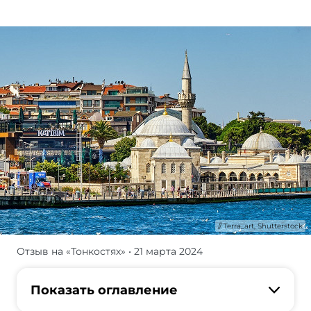
Terra_art, Shutterstock
Отзыв на «Тонкостях»
• 21 марта 2024
Уточню
сразу,
что
Показать оглавление
работаю