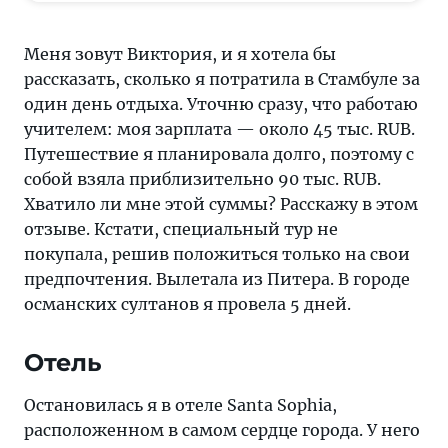
учителем:
моя
Меня зовут Виктория, и я хотела бы
зарплата —
рассказать, сколько я потратила в Стамбуле за
около
один день отдыха. Уточню сразу, что работаю
45
учителем: моя зарплата — около 45 тыс. RUB.
тыс.
Путешествие я планировала долго, поэтому с
RUB.
собой взяла приблизительно 90 тыс. RUB.
Путешествие
Хватило ли мне этой суммы? Расскажу в этом
я
отзыве. Кстати, специальный тур не
планировала
покупала, решив положиться только на свои
долго,
предпочтения. Вылетала из Питера. В городе
поэтому
османских султанов я провела 5 дней.
в
качестве
Отель
с
собой
Остановилась я в отеле Santa Sophia,
взяла
расположенном в самом сердце города. У него
приблизительно