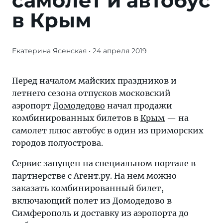
самолет и автобус
в Крым
Екатерина Ясенская
• 24 апреля 2019
Перед
началом
майских
Перед началом майских праздников и
праздников
летнего сезона отпусков московский
и
аэропорт
Домодедово
начал продажи
летнего
комбинированных билетов в
Крым
— на
сезона
самолет плюс автобус в один из приморских
отпусков
городов полуострова.
московский
Сервис запущен на
специальном портале
в
аэропорт
партнерстве с Агент.ру. На нем можно
Домодедово
заказать комбинированный билет,
начал
включающий полет из Домодедово в
продажи
Симферополь и доставку из аэропорта до
комбинированных