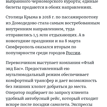
выбранного черноморского курорта; единые
билетов
билеты продаются в обоих направлениях.
в
Крым —
Столица Крыма в 2018 г. по пассажиропотоку
на
из Домодедово стала самым востребованным
самолет
внутренним направлением, туда
плюс
отправились 1,5 млн отдыхающих. А в
автобус
новогодние праздники и на 8 марта
в
Симферополь оказался вторым по
один
популярности среди городов
России
.
из
приморских
Перевозчиком выступает компания «Флай
городов
энд Бас». Предоставленный ею
полуострова.
мультимодальный режим обеспечивает
комфортный трансфер и дает возможность
без лишних хлопот добраться до места.
Оператор подбирает по запросу клиента
удобный автобусный рейс, который отходит
вскоре после посадки самолета. Экспрессы