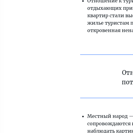
Отношение к тур
отдыхающих приве
квартир стали вы
жилье туристам п
откровенная нена
От
пот
Местный народ —
сопровождаются 
наблюдать картин