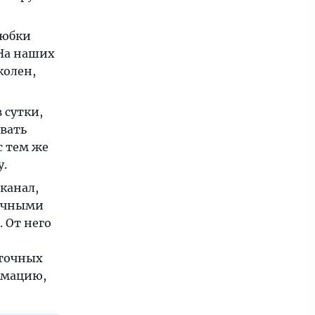
 юбки
 На наших
колен,
 сутки,
овать
с тем же
у.
 канал,
точными
. От него
сточных
рмацию,