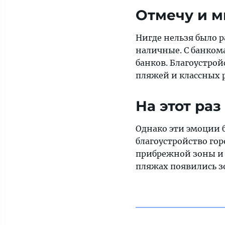
безмерно
Отмечу и м
разочарованы
Нигде нельзя было р
наличные. С банкома
банков. Благоустрой
пляжей и классных р
На этот ра
Однако эти эмоции б
благоустройство гор
прибрежной зоны и 
пляжах появились з