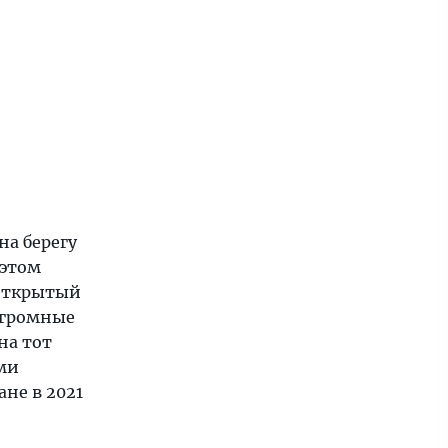
на берегу
 этом
 открытый
огромные
на тот
ми
ане в 2021