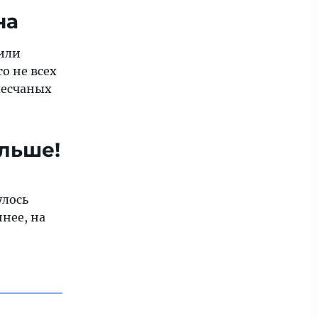
на
 или
о не всех
песчаных
ольше!
улось
нее, на