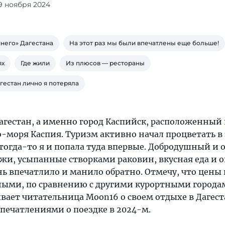
19 ноября 2024
него» Дагестана
На этот раз мы были впечатлены еще больше!
ях
Где жили
Из плюсов — рестораны
гестан лично я потеряла
агестан, а именно город Каспийск, расположенный 
-моря Каспия. Туризм активно начал процветать в
, тогда-то я и попала туда впервые. Добродушный и
яжи, усыпанные створками раковин, вкусная еда и 
нь впечатлило и манило обратно. Отмечу, что цены 
ыми, по сравнению с другими курортными города
вает читательница Moon16 о своем отдыхе в Дагест
 впечатлениями о поездке в 2024-м.