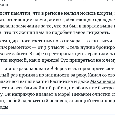
емлю!
висят памятки, что в регионе нельзя носить шорты,
ки, оголяющие плечи, живот, облегающую одежду.
делали замечание за то, что он был в шортах выше 
, что их женщинам не подобает такое лицезреть.
стандартного гостиничного номера — от 10 тысяч в
ним ремонтом — от 3,5 тысяч. Отель нужно бронир
м все забито. В кафе и ресторанах цены сравнялись 
ается вкусной, как и прежде! Тут придраться не к чем
главное разочарование! Через весь город протекает
лый раз приняла по наивности за реку. Канал со с
адает вся канализация Каспийска и даже
Махачкалы
нет на весь ближайший район, но обоняние быстро
у. Он напрямую впадает в море! Никакой очистки 
маю, любой адекватный человек, знающий эту инфо
воды.