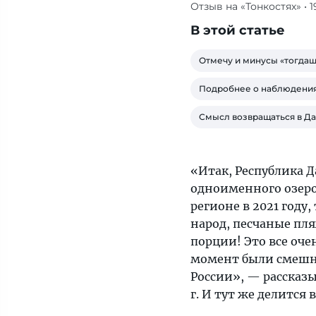
Отзыв на «Тонкостях»
• 
Мы
приехали
В этой статье
с
надеждой
Отмечу и минусы «тогдаш
отдохнуть
Подробнее о наблюдени
без
суеты,
Смысл возвращаться в Да
проводить
большую
часть
«Итак, Республика Д
времени
одноименного озеро
на
регионе в 2021 году
пляже
народ, песчаные пл
и
порции! Это все оче
в
момент были смешн
море,
России», — рассказы
и
г. И тут же делится
были