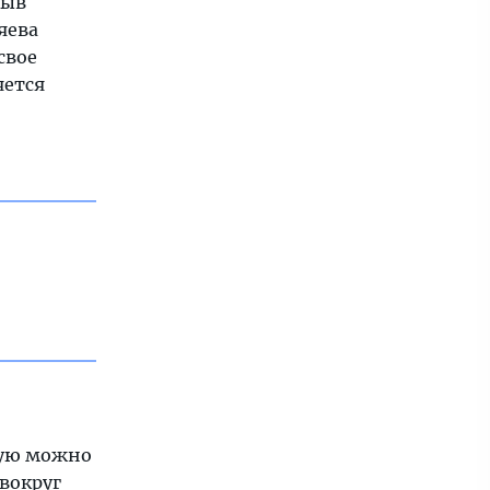
лыв
яева
свое
яется
тую можно
 вокруг