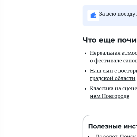
За всю поезду
Что еще почи
Нереальная ат­мо­с
о фес­ти­ва­ле са­п
Наш сын с востор­г
град­ской области
Классика на сцене,
нем Новгороде
Полезные инс
Перелет: Поис