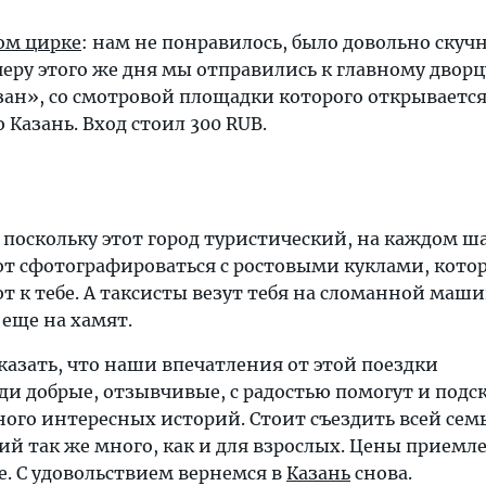
ом цирке
: нам не понравилось, было довольно скуч
черу этого же дня мы отправились к главному дворц
зан», со смотровой площадки которого открываетс
 Казань. Вход стоил 300 RUB.
 поскольку этот город туристический, на каждом ша
ют сфотографироваться с ростовыми куклами, кото
 к тебе. А таксисты везут тебя на сломанной маши
 еще на хамят.
казать, что наши впечатления от этой поездки
и добрые, отзывчивые, с радостью помогут и подс
ного интересных историй. Стоит съездить всей семь
ий так же много, как и для взрослых. Цены приемл
е. С удовольствием вернемся в
Казань
снова.