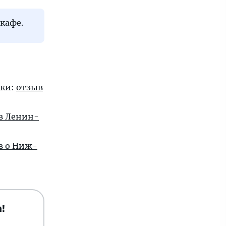
 кафе.
ски:
от­зыв
 в Ле­нин­
в о Ниж­
!