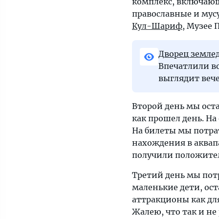
комплекс, включающ
услышали
православные и мус
об
Кул-Шариф
, Музее 
их
поездке
Дворец земле
в
Впечатлили во
Казань.
выглядит веч
После
того
как
Второй день мы оста
гостиница
как прошел день. На
была
На билеты мы потра
забронирована,
нахождения в аквапа
пара
получили положите
отправилась
Третий день мы пот
на
маленькие дети, ост
вокзал
аттракционы как для
и
Жалею, что так и не
купила