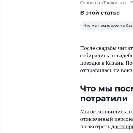
Отзыв на «Тонкостях»
• 
После
свадьбы
В этой статье
читательница
«Тонкостей»
Что мы посмотрели в Каз
KseniyaGushchina9
с
мужем
После свадьбы чита
не
собирались в свадебн
собирались
поездке в Казань. П
в
отправилась на вокз
свадебное
путешествие,
Что мы пос
но,
потратили
сидя
в
Мы остановились в 
гостях
отзывчивый персона
у
посмотреть
достопр
друзей,