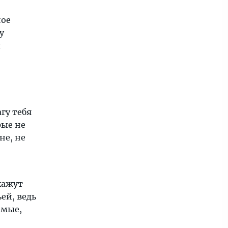
ное
у
я
гу тебя
рые не
не, не
кажут
ей, ведь
емые,