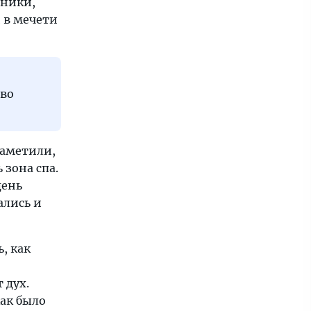
тники,
 в мечети
иво
заметили,
 зона спа.
день
ались и
, как
 дух.
как было