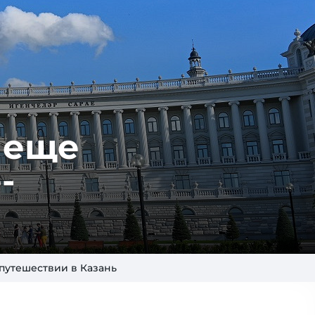
а еще
­
 путешествии в Казань