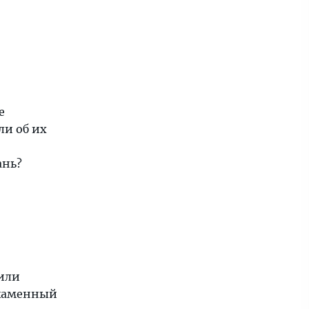
е
ли об их
ань?
шили
каменный