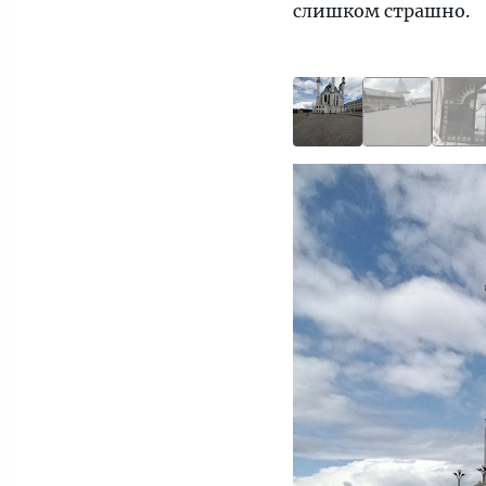
слишком страшно.
билеты