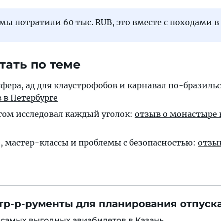
 мы потратили 60 тыс. RUB, это вместе с походами в
тать по теме
фера, ад для кла­уст­ро­фо­бов и кар­на­вал по-бра­зиль­
ов в Петербурге
ом ис­сле­до­вал каж­дый уго­лок:
от­зыв о мо­нас­ты­ре
 мас­тер-клас­сы и проб­ле­мы с бе­зо­пас­ностью:
от­зы
тр-р-рументы для планирования отпуска
к
самых выгодных авиабилетов в Казань
.