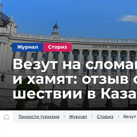
Журнал
Сториз
Везут на сло­ма
и ха­мят: от­зыв 
шест­вии в Каз
Тонкости туризма
Журнал
Сториз
Везут