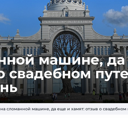
н­ной ма­ши­не, д
о сва­деб­ном пу­те
ань
 на сломанной машине, да еще и хамят: отзыв о свадебном