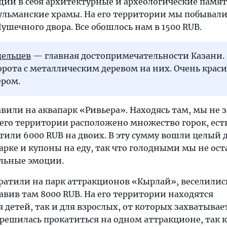
ий в себя архитектурные и археологические памя
ульманские храмы. На его территории мы побывали
Пушечного двора. Все обошлось нам в 1500 RUB.
дельцев
— главная достопримечательности Казани.
рота с металлическим деревом на них. Очень крас
ером.
вили на аквапарк «Ривьера». Находясь там, мы не 
 его территории расположено множество горок, есть
тили 6000 RUB на двоих. В эту сумму вошли целый 
рке и купоны на еду, так что голодными мы не ост
льные эмоции.
ратили на парк аттракционов «Кырлай», веселились
авив там 8000 RUB. На его территории находятся
 детей, так и для взрослых, от которых захватывает
 решилась прокатиться на одном аттракционе, так 