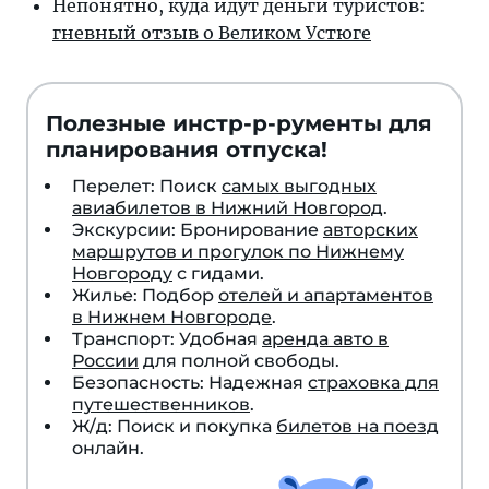
Непонятно, куда идут день­ги ту­рис­тов:
гнев­ный от­зыв о Ве­ли­ком Устюге
Полезные инстр-р-рументы для
планирования отпуска!
Перелет: Поиск
самых выгодных
авиабилетов в Нижний Новгород
.
Экскурсии: Бронирование
авторских
маршрутов и прогулок по Нижнему
Новгороду
с гидами.
Жилье: Подбор
отелей и апартаментов
в Нижнем Новгороде
.
Транспорт: Удобная
аренда авто в
России
для полной свободы.
Безопасность: Надежная
страховка для
путешественников
.
Ж/д: Поиск и покупка
билетов на поезд
онлайн.