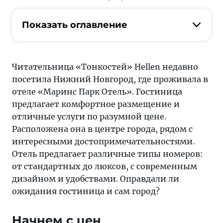
большая
часть
Показать оглавление
Нижнего
Новгорода
безопасна
Читательница «Тонкостей» Hellen недавно
для
посетила Нижний Новгород, где проживала в
туристов,
отеле «Маринс Парк Отель». Гостиница
как
предлагает комфортное размещение и
и
отличные услуги по разумной цене.
в
Расположена она в центре города, рядом с
любом
интересными достоприме­чательностями.
другом
Отель предлагает различные типы номеров:
городе,
от стандартных до люксов, с современным
есть
дизайном и удобствами. Оправдали ли
определенные
ожидания гостиница и сам город?
районы,
где
Начнем с цен
стоит