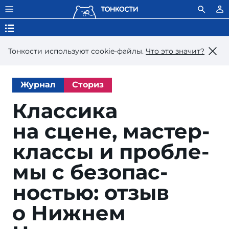
Тонкости используют сookie-файлы.
Что это значит?
Журнал
Сториз
Классика
на сцене, мас­тер-
клас­сы и проб­ле­
мы с бе­зо­пас­
ностью: от­зыв
о Ниж­нем