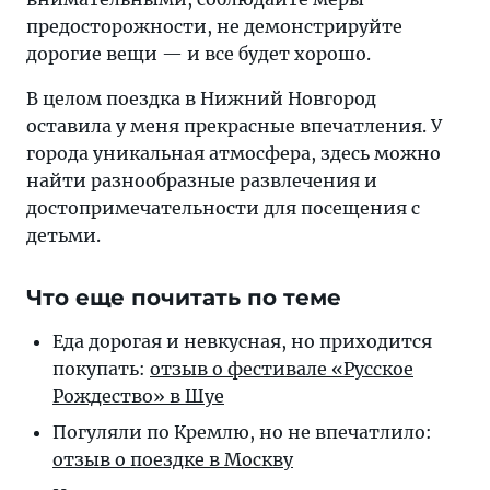
предосторожности, не демонстрируйте
дорогие вещи — и все будет хорошо.
В целом поездка в Нижний Новгород
оставила у меня прекрасные впечатления. У
города уникальная атмосфера, здесь можно
найти разнообразные развлечения и
достопримечательности для посещения с
детьми.
Что еще почитать по теме
Еда дорогая и не­вкус­ная, но при­хо­дит­ся
по­ку­пать:
от­зыв о фес­ти­ва­ле «Рус­ское
Рож­дест­во» в Шуе
Погуляли по Крем­лю, но не впе­чат­ли­ло:
от­зыв о по­езд­ке в Москву