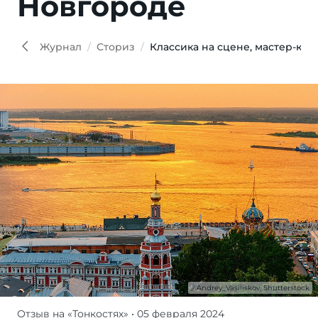
Новгороде
And
Shutt
Журнал
Сториз
Классика на сцене, мастер-кл
Andrey_Vasiliskov, Shutterstock
Отзыв на «Тонкостях»
• 05 февраля 2024
Хотя