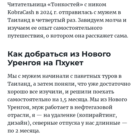
в
Читательница «Тонкостей» с ником
2024 г.
KobraCash в 2024 г. отправилась с мужем в
отправилась
Таиланд в четвертый раз. Завидуем молча и
с
изучаем ее опыт самостоятельного
мужем
путешествия, о котором она расскажет сама.
в
Таиланд
Как добраться из Нового
в
Уренгоя на Пхукет
четвертый
раз.
Мы с мужем начинали с пакетных туров в
Завидуем
Таиланд, а затем поняли, что уже достаточно
молча
хорошо все изучили, и решили поехать
и
самостоятельно на 1,5 месяца. Мы из Нового
изучаем
Уренгоя, муж работает в нефтегазовой
ее
отрасли, я — на удаленке (копирайтинг,
опыт
дизайн), северные отпуска у нас длинные —
самостоятельного
по 2 месяца.
путешествия