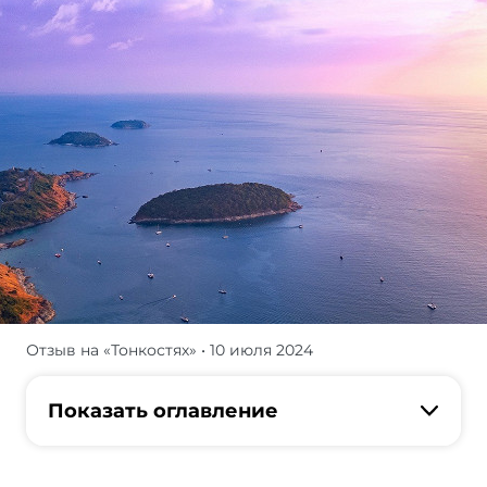
Отзыв на «Тонкостях»
• 10 июля 2024
Читательница
«Тонкостей»
с
Показать оглавление
ником
KobraCash