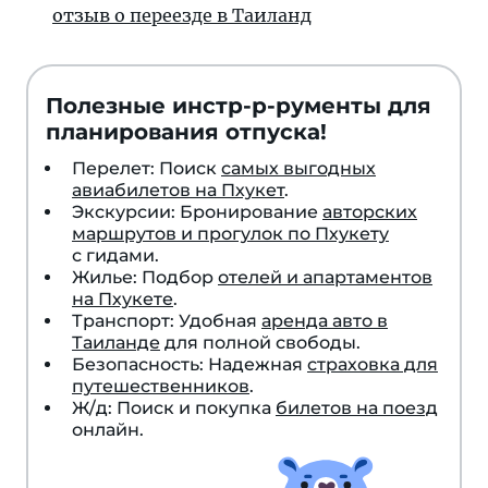
от­зыв о пе­ре­ез­де в Таиланд
Полезные инстр-р-рументы для
планирования отпуска!
Перелет: Поиск
самых выгодных
авиабилетов на Пхукет
.
Экскурсии: Бронирование
авторских
маршрутов и прогулок по Пхукету
с гидами.
Жилье: Подбор
отелей и апартаментов
на Пхукете
.
Транспорт: Удобная
аренда авто в
Таиланде
для полной свободы.
Безопасность: Надежная
страховка для
путешественников
.
Ж/д: Поиск и покупка
билетов на поезд
онлайн.