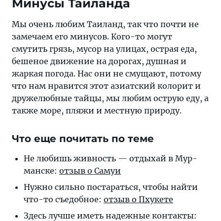
Минусы Таиланда
Мы очень любим Таиланд, так что почти не
замечаем его минусов. Кого-то могут
смутить грязь, мусор на улицах, острая еда,
бешеное движение на дорогах, душная и
жаркая погода. Нас они не смущают, потому
что нам нравится этот азиатский колорит и
дружелюбные тайцы, мы любим острую еду, а
также море, пляжи и местную природу.
Что еще почитать по теме
Не любишь жив­ность — от­ды­хай в Мур­
ман­ске:
от­зыв о Самуи
Нужно сильно поста­рать­ся, что­бы най­ти
что-то съе­доб­ное:
от­зыв о Пхукете
Здесь лучше иметь на­деж­ные кон­так­ты: