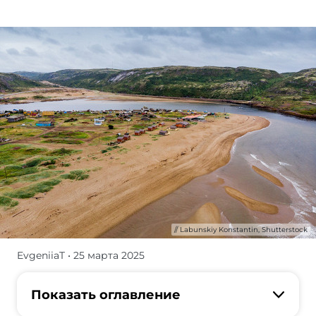
Labunskiy Konstantin, Shutterstock
EvgeniiaT
• 25 марта 2025
К
Мурманской
области
Показать оглавление
я