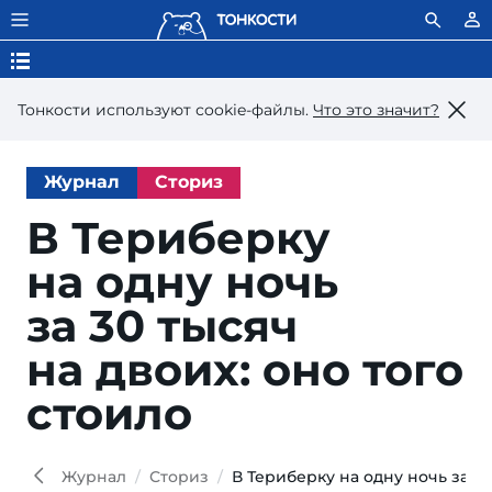
Тонкости используют сookie-файлы.
Что это значит?
Журнал
Сториз
В Териберку
на одну ночь
за 30 ты­сяч
на двоих: оно то­го
стоило
Lab
Konst
Shutt
Журнал
Сториз
В Териберку на одну ночь за 30