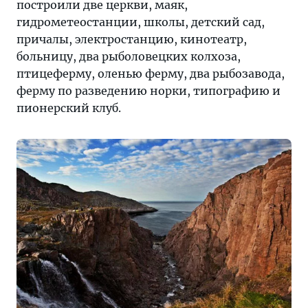
построили две церкви, маяк,
поездке
гидрометеостанции, школы, детский сад,
в
причалы, электростанцию, кинотеатр,
Териберку
больницу, два рыболовецких колхоза,
с
птицеферму, оленью ферму, два рыбозавода,
фото
ферму по разведению норки, типографию и
пионерский клуб.