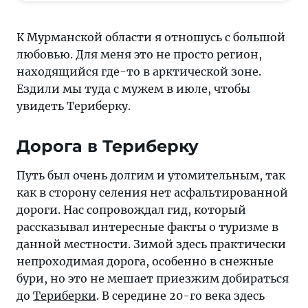
отношусь
с
К Мурманской области я отношусь с большой
большой
любовью. Для меня это не просто регион,
любовью.
находящийся где-то в арктической зоне.
Для
Ездили мы туда с мужем в июле, чтобы
меня
увидеть Териберку.
это
не
Дорога в Териберку
просто
регион,
Путь был очень долгим и утомительным, так
находящийся
как в сторону селения нет асфальтированной
где-
дороги. Нас сопровождал гид, который
то
рассказывал интересные факты о туризме в
в
данной местности. Зимой здесь практически
арктической
непроходимая дорога, особенно в снежные
зоне.
бури, но это не мешает приезжим добираться
Отзыв
до
Териберки
. В середине 20-го века здесь
о