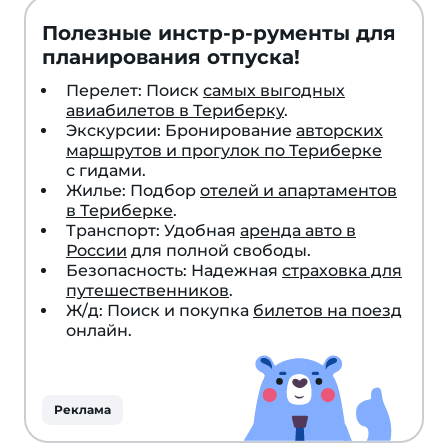
Полезные инстр-р-рументы для
планирования отпуска!
Перелет: Поиск
самых выгодных
авиабилетов в Териберку
.
Экскурсии: Бронирование
авторских
маршрутов и прогулок по Териберке
с гидами.
Жилье: Подбор
отелей и апартаментов
в Териберке
.
Транспорт: Удобная
аренда авто в
России
для полной свободы.
Безопасность: Надежная
страховка для
путешественников
.
Ж/д: Поиск и покупка
билетов на поезд
онлайн.
Реклама