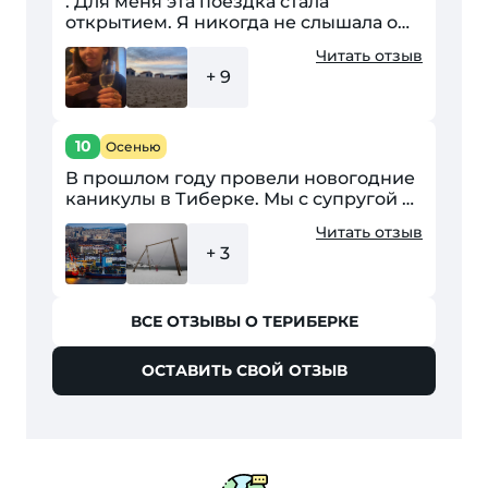
. Для меня эта поездка стала
открытием. Я никогда не слышала о
Териберке и даже не собиралась так
Читать отзыв
далеко забираться, но видимо это
+ 9
была судьба. Добиралась...
10
Осенью
В прошлом году провели новогодние
каникулы в Тиберке. Мы с супругой и
двое детей (9 лет и 3 года). Приехал
Читать отзыв
мы в Мурманск на поезде и на сутки
+ 3
остались в городе,...
ВСЕ ОТЗЫВЫ О ТЕРИБЕРКЕ
ОСТАВИТЬ СВОЙ ОТЗЫВ