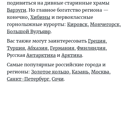
подивиться на дивные старинные храмы
Варзуги
. Но главное богатство региона —
конечно,
Хибины
и первоклассные
горнолыжные курорты:
Кировск
,
Мончегорск
,
Большой Вудъявр
.
Вас также могут заинтересовать
Греция
,
Турция
,
Абхазия
,
Германия
,
Финляндия
,
Русская
Антарктика
и
Арктика
.
Самые популярные российские города и
регионы:
Золотое кольцо
,
Казань
,
Москва
,
Санкт-Петербург
,
Сочи
.