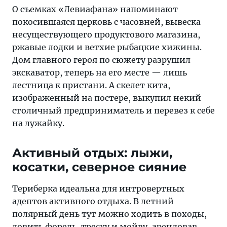
О съемках «Левиафана» напоминают
покосившаяся церковь с часовней, вывеска
несуществующего продуктового магазина,
ржавые лодки и ветхие рыбацкие хижины.
Дом главного героя по сюжету разрушил
экскаватор, теперь на его месте — лишь
лестница к пристани. А скелет кита,
изображенный на постере, выкупил некий
столичный предприниматель и перевез к себе
на лужайку.
Активный отдых: лыжи,
косатки, северное сияние
Териберка идеальна для интровертных
адептов активного отдыха. В летний
полярный день тут можно ходить в походы,
ловить форель, треску и мойву, арендовав