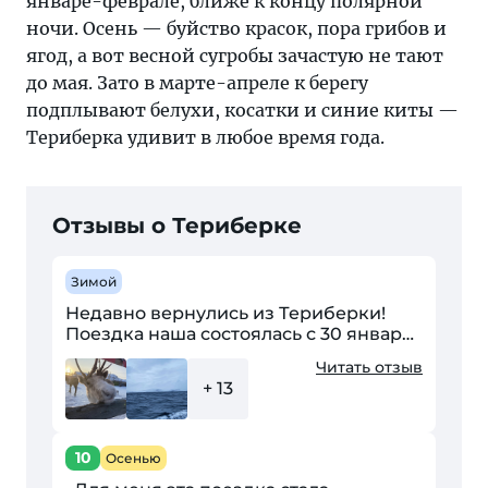
январе-феврале, ближе к концу полярной
ночи. Осень — буйство красок, пора грибов и
ягод, а вот весной сугробы зачастую не тают
до мая. Зато в марте-апреле к берегу
подплывают белухи, косатки и синие киты —
Териберка удивит в любое время года.
Отзывы о Териберке
Зимой
Недавно вернулись из Териберки!
Поездка наша состоялась с 30 января
по 6 февраля этого года. После
Читать отзыв
просмотра Левиафана захотелось
+ 13
увидеть северные просторы,...
10
Осенью