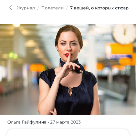
Журнал
Полетели
7 вещей, о которых стюарде
Ольга Гайфулина
• 27 марта 2023
Бортпроводники
и