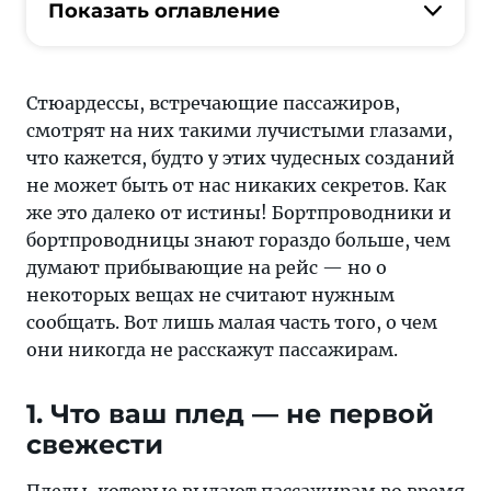
бортпроводницы
Показать оглавление
знают
гораздо
больше,
Стюардессы, встречающие пассажиров,
чем
смотрят на них такими лучистыми глазами,
думают
что кажется, будто у этих чудесных созданий
пассажиры
не может быть от нас никаких секретов. Как
—
же это далеко от истины! Бортпроводники и
но
бортпроводницы знают гораздо больше, чем
о
думают прибывающие на рейс — но о
некоторых
некоторых вещах не считают нужным
вещах
сообщать. Вот лишь малая часть того, о чем
не
они никогда не расскажут пассажирам.
считают
нужным
1. Что ваш плед — не первой
сообщать.
свежести