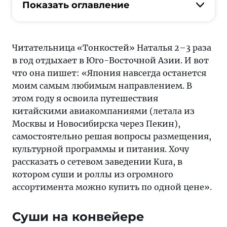
о
Показать оглавление
сетевом
заведении
Kura,
Читательница «Тонкостей» Наталья 2–3 раза
в
в год отдыхает в Юго-Восточной Азии. И вот
котором
что она пишет: «Япония навсегда останется
суши
моим самым любимым направлением. В
и
этом году я освоила путешествия
роллы
китайскими авиакомпаниями (летала из
из
Москвы и Новосибирска через Пекин),
огромного
самостоятельно решая вопросы размещения,
ассортимента
культурной программы и питания. Хочу
можно
рассказать о сетевом заведении Kura, в
купить
котором суши и роллы из огромного
по
ассортимента можно купить по одной цене».
одной
цене
Суши на конвейере