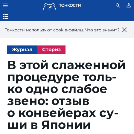
Тонкости используют сookie-файлы.
Что это значит?
Журнал
Сториз
В этой слажен­ной
про­це­ду­ре толь­
ко од­но сла­бое
зве­но: от­зыв
о кон­вей­е­рах су­
ши в Японии