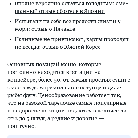
Вполне вероят­но ос­тать­ся го­лод­ным:
сме­
шан­ный от­зыв об оте­ле в Японии
Испытали на се­бе все пре­лес­ти жиз­ни у
мо­ря:
от­зыв о Нячанге
Наличные не при­ни­ма­ют, кар­ты про­хо­дят
не всег­да:
от­зыв о Юж­ной Корее
Основных позиций меню, которые
постоянно находятся в ротации на
конвейере, более 50: от самых простых суши с
омлетом до «премиального» тунца и даже
рыбы фугу. Ценообразование работает так,
что на базовой тарелочке самые популярные
и недорогие позиции подаются в количестве
от 2 до 5 штук, а редкие и дорогие —
поштучно.