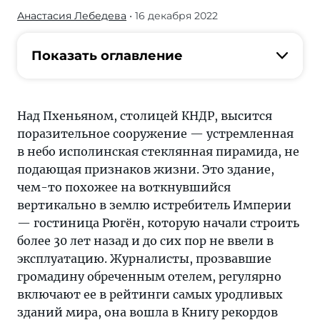
Анастасия Лебедева
• 16 декабря 2022
Над
Пхеньяном,
столицей
Показать оглавление
КНДР,
высится
поразительное
Над Пхеньяном, столицей КНДР, высится
сооружение —
поразительное сооружение — устремленная
устремленная
в небо исполинская стеклянная пирамида, не
в
подающая признаков жизни. Это здание,
небо
чем-то похожее на воткнувшийся
исполинская
вертикально в землю истребитель Империи
стеклянная
— гостиница Рюгён, которую начали строить
пирамида,
более 30 лет назад и до сих пор не ввели в
не
эксплуатацию. Журналисты, прозвавшие
подающая
громадину обреченным отелем, регулярно
признаков
включают ее в рейтинги самых уродливых
жизни
зданий мира, она вошла в Книгу рекордов