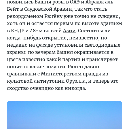
появились
Башня розы
в
ОАЭ
и Абрадж аль-
Бейт в
Саудовской Аравии
, так что стать
рекордсменом Рюгёну уже точно не суждено,
хоть он и остается первым по высоте зданием
в КНДР и 48-м во всей
Азии
. Состоится ли
когда-нибудь открытие, неизвестно, но
недавно на фасаде установили светодиодные
экраны: по вечерам башня окрашивается в
цвета известно какой партии и транслирует
понятно какие лозунги. Рюгён давно
сравнивали с Министерством правды из
культовой антиутопии Оруэлла, и теперь это
сходство очевидно как никогда.