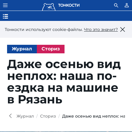
Тонкости используют сookie-файлы.
Что это значит?
Журнал
Сториз
Даже осенью вид
не­плох: на­ша по­
езд­ка на ма­ши­не
в Рязань
Col
Mayk
Shutt
Журнал
Сториз
Даже осенью вид неплох: наша