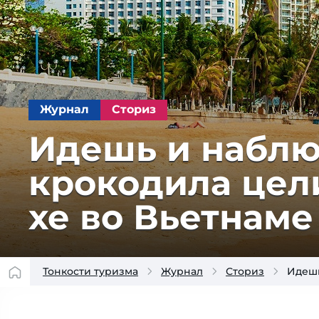
Журнал
Сториз
Идешь и наблю­
кро­ко­дила цел
хе во Вьетнаме
Тонкости туризма
Журнал
Сториз
Идешь