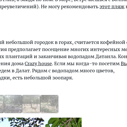
 преувеличений). Не могу рекомендовать
этот пляж
й небольшой городок в горах, считается кофейной
рсия предполагает посещение многих интересных ме
х плантаций и заканчивая водопадом Датанла. Кон
ения дома
Crazy house
. Если мы когда-то посетим
Вь
оедем в Далат. Рядом с водопадом много цветов,
дки, есть небольшой зоопарк.