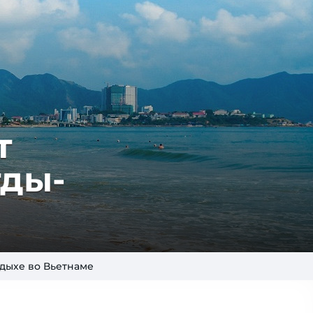
т
­ды­
тдыхе во Вьетнаме