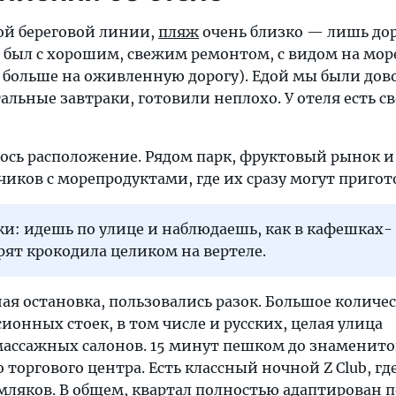
вой береговой линии,
пляж
очень близко — лишь до
 был с хорошим, свежим ремонтом, с видом на море
л больше на оживленную дорогу). Едой мы были дов
ьные завтраки, готовили неплохо. У отеля есть св
ось расположение. Рядом парк, фруктовый рынок и
иков с морепродуктами, где их сразу могут пригот
и: идешь по улице и наблюдаешь, как в кафешках-
ят крокодила целиком на вертеле.
ая остановка, пользовались разок. Большое количе
ионных стоек, в том числе и русских, целая улица
массажных салонов. 15 минут пешком до знаменито
 торгового центра. Есть классный ночной Z Club, г
мляков. В общем, квартал полностью адаптирован 