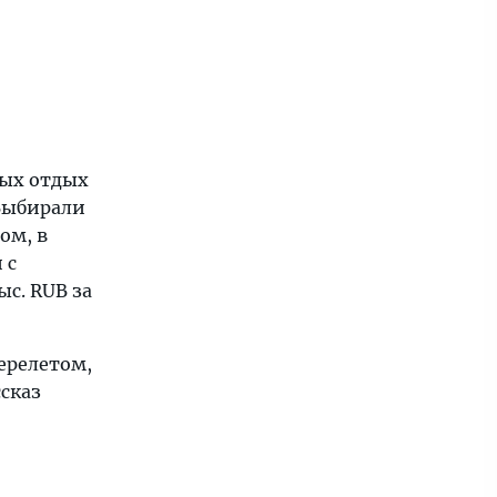
вых отдых
 Выбирали
ом, в
 с
ыс. RUB за
перелетом,
ссказ