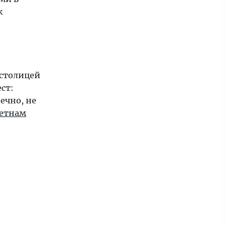
к
 столицей
ст:
ечно, не
етнам