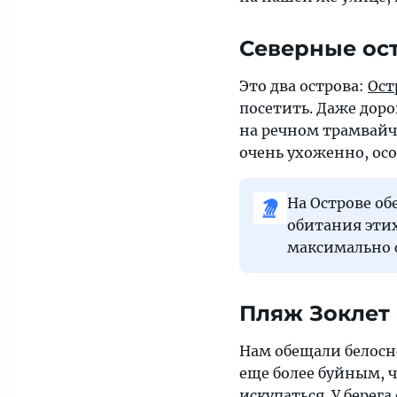
Северные ос
Это два острова:
Ост
посетить. Даже доро
на речном трамвайч
очень ухоженно, осо
На Острове об
обитания этих
максимально 
Пляж Зоклет
Нам обещали белосн
еще более буйным, ч
искупаться. У берега