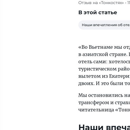
Отзыв на «Тонкостях»
• 
Зайдя
по
В этой статье
пояс
в
Наши впечатления об от
море,
встречаешься
с
«Во Вьетнаме мы отд
волнами
в азиатской стране.
в
отель сами: хотелось
высоту
туристическом район
3
вылетом из Екатерин
метра
двоих. И это были то
(без
Мы остановились на 
преувеличений).
трансфером и страхо
Не
читательница «Тонк
могу
рекомендовать
Наши впеча