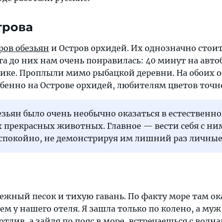
трова
ров обезьян
и Остров орхидей. Их однозначно стои
га до них нам очень понравилась: 40 минут на автоб
ике. Проплыли мимо рыбацкой деревни. На обоих о
бенно на Острове орхидей, любителям цветов точно
езьян было очень необычно оказаться в естественно
 прекрасных животных. Главное — вести себя с ни
спокойно, не демонстрируя им лишний раз личные
ежный песок и тихую гавань. По факту море там ок
ем у нашего отеля. Я зашла только по колено, а му
 отлив, а зайдя по пояс в море, встречаешься с волн