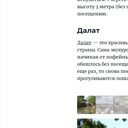
высоту 3 метра (без
посещению.
Далат
Далат
— это красивы
страны. Сама экску
начиная от кофейны
обошлось без посещ
еще раз, то снова п
прогуливаются лоша