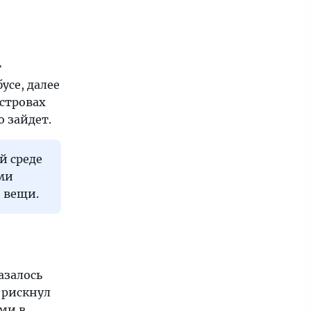
т
усе, далее
стровах
 зайдет.
й среде
ми
 вещи.
азалось
ж рискнул
ами в