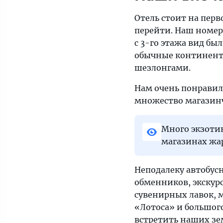
Отель стоит на пер
перейти. Наш номер
с 3-го этажа вид бы
обычные континентал
шезлонгами.
Нам очень понравил
множество магазинч
Много экзотик
магазинах жар
Неподалеку автобусн
обменников, экскурс
сувенирных лавок, 
«Лотоса» и большого
встретить наших зе