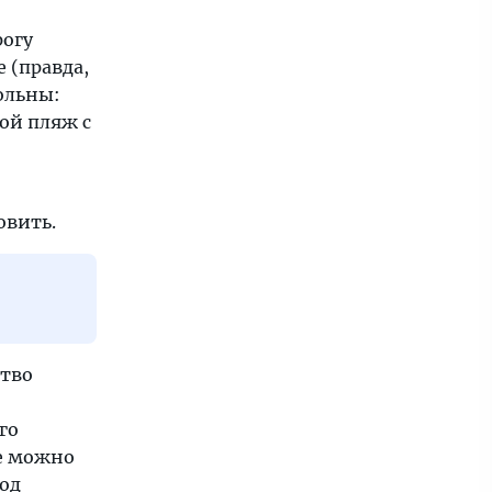
рогу
 (правда,
ольны:
ой пляж с
овить.
ство
го
де можно
под