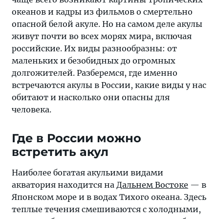
какие
океанов и кадры из фильмов о смертельно
виды
опасной белой акуле. Но на самом деле акулы
у
живут почти во всех морях мира, включая
нас
российские. Их виды разнообразны: от
обитают
маленьких и безобидных до огромных
и
долгожителей. Разберемся, где именно
насколько
встречаются акулы в России, какие виды у нас
они
обитают и насколько они опасны для
опасны
человека.
для
человека
Где в России можно
встретить акул
Наиболее богатая акульими видами
акватория находится на
Дальнем Востоке
— в
Японском море и в водах Тихого океана. Здесь
теплые течения смешиваются с холодными,