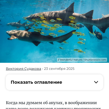
Wonderful Nature / Shutterstock.com
Виктория Судакова
• 23 сентября 2025
Разберемся,
где
именно
Показать оглавление
встречаются
акулы
в
Когда мы думаем об акулах, в воображении
России,
чаще всего возникают картины тропических