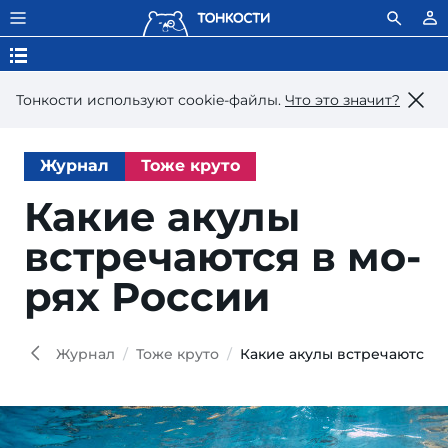
Тонкости используют сookie-файлы.
Что это значит?
Журнал
Тоже круто
Какие акулы
встре­ча­ют­ся в мо­
рях России
Won
Natur
Shut
Журнал
Тоже круто
Какие акулы встречаются в