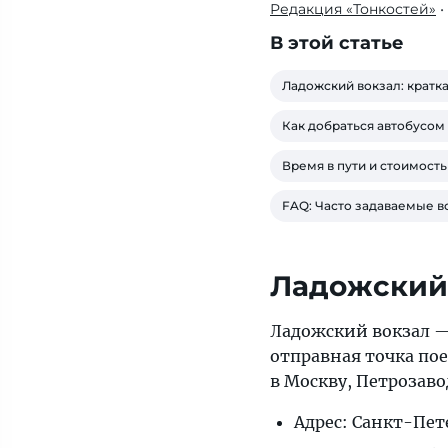
Редакция «Тонкостей»
•
Узнайте,
как
В этой статье
добраться
до
Ладожский вокзал: кратк
Ладожского
Как добраться автобусом
вокзала
в
Время в пути и стоимост
Санкт-
FAQ: Часто задаваемые 
Петербурге
на
метро,
Ладожский 
автобусе,
электричке
Ладожский вокзал 
и
отправная точка пое
автомобиле.
в Москву, Петрозаво
Подробные
маршруты,
Адрес: Санкт-Пете
время