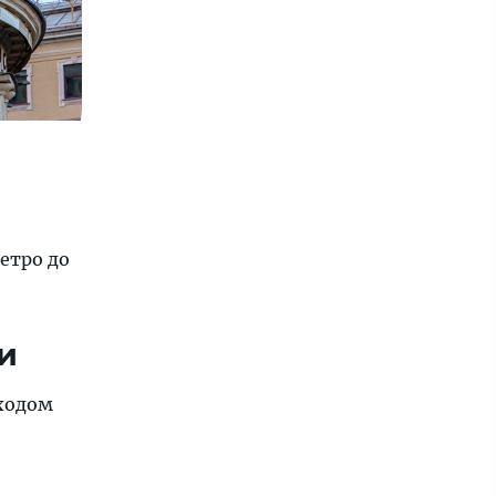
етро до
и
ходом