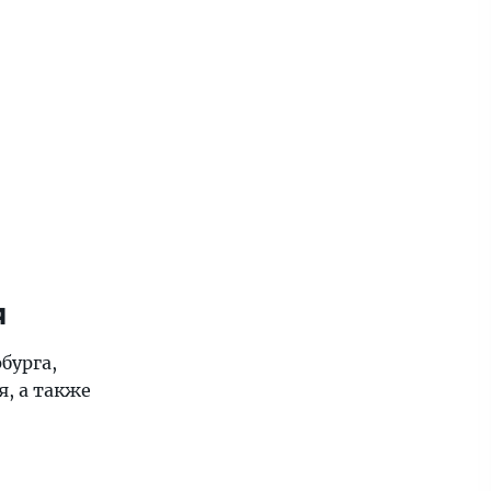
я
бурга,
, а также