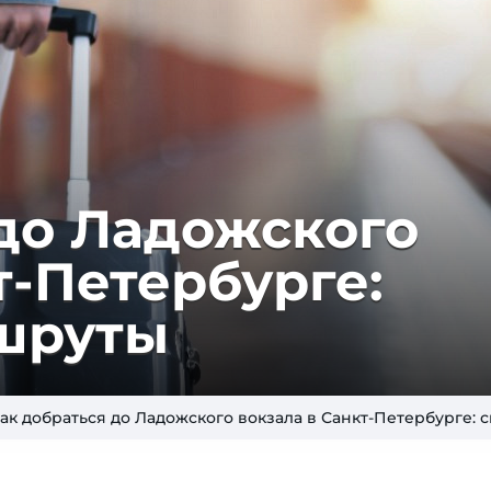
 до Ладожского
т-Петербурге:
шруты
ак добраться до Ладожского вокзала в Санкт-Петербурге: