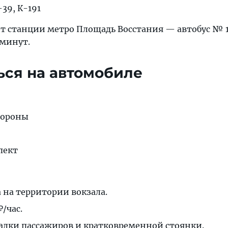
39, К-191
т станции метро Площадь Восстания — автобус № 19
 минут.
ься на автомобиле
бороны
пект
 на территории вокзала.
/час.
садки пассажиров и кратковременной стоянки.