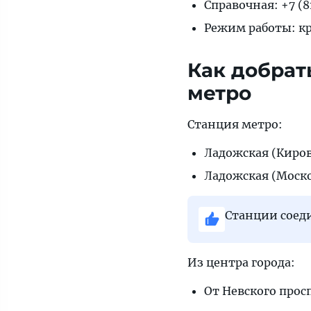
Справочная: +7 (8
в
пути,
Режим работы: к
стоимость
и
Как добрат
полезные
метро
советы
для
Станция метро:
путешественников.
Ладожская (Киров
Ладожская (Моск
Станции соеди
Из центра города:
От Невского прос