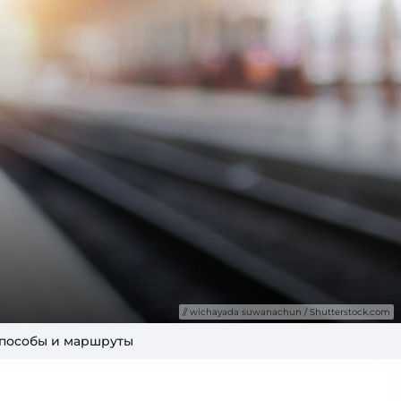
wichayada suwanachun / Shutterstock.com
 способы и маршруты