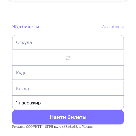
Ленинградского
вокзала
в
Ж/д билеты
Автобусы
Москве
на
Откуда
метро,
автобусе,
такси
и
Куда
автомобиле.
Подробные
Когда
маршруты,
время
в
пути,
Найти билеты
стоимость
проезда
Реклама ООО "НТТ", ОГРН 1147746826468, г. Москва
и