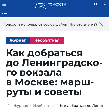
Тонкости используют сookie-файлы.
Что это значит?
Журнал
Необъятная
Как до­брать­ся
до Ле­нин­град­ско­
го вок­за­ла
в Моск­ве: марш­
ру­ты и советы
Bat
Yuliya
Shutt
Журнал
Необъятная
Как добраться до Ленингр