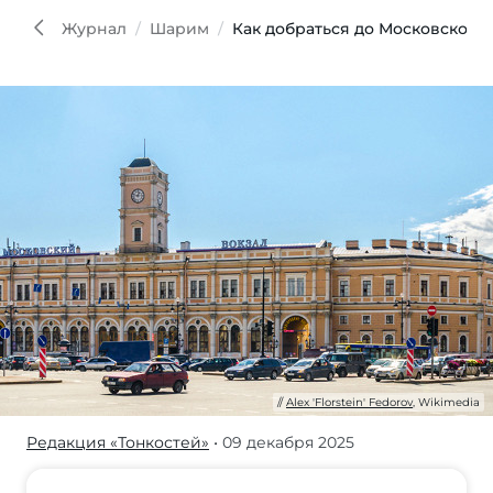
'Flors
Fedo
Журнал
Шарим
Как добраться до Московского 
Wiki
Alex 'Florstein' Fedorov
, Wikimedia
Редакция «Тонкостей»
• 09 декабря 2025
Узнайте,
как