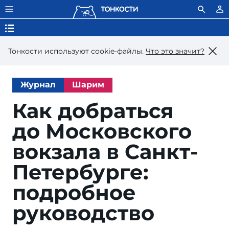
Тонкости используют сookie-файлы.
Что это значит?
Журнал
Шарим
Как добраться
до Мос­ковс­ко­го
вок­за­ла в Санкт-
Пе­тер­бурге:
подроб­ное
руководство
Ale