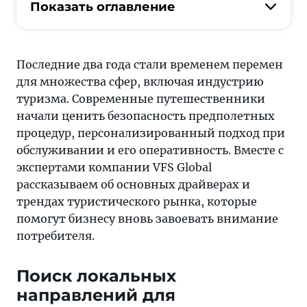
начали
Показать оглавление
ценить
безопасность
предполетных
Последние два года стали временем перемен
процедур,
для множества сфер, включая индустрию
персонализированный
туризма. Современные путешественники
подход
начали ценить безопасность предполетных
при
процедур, персонализированный подход при
обслуживании
обслуживании и его оперативность. Вместе с
и
экспертами компании VFS Global
его
рассказываем об основных драйверах и
оперативность
трендах туристического рынка, которые
помогут бизнесу вновь завоевать внимание
потребителя.
Поиск локальных
направлений для