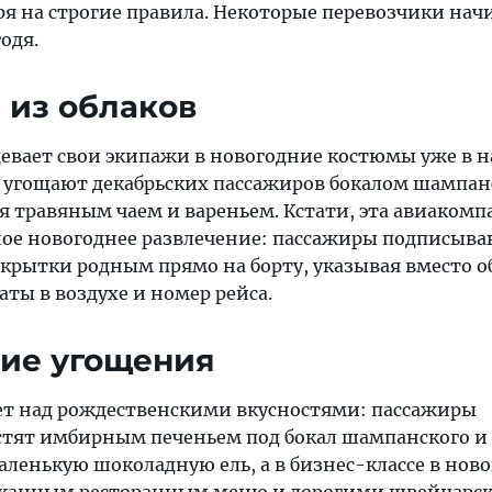
ря на строгие правила. Некоторые перевозчики на
одя.
и из облаков
девает свои экипажи в новогодние костюмы уже в н
ы угощают декабрьских пассажиров бокалом шампан
я травяным чаем и вареньем. Кстати, эта авиаком
ое новогоднее развлечение: пассажиры подписыв
крытки родным прямо на борту, указывая вместо о
аты в воздухе и номер рейса.
ние угощения
дует над рождественскими вкусностями: пассажиры
стят имбирным печеньем под бокал шампанского и 
маленькую шоколадную ель, а в бизнес-классе в но