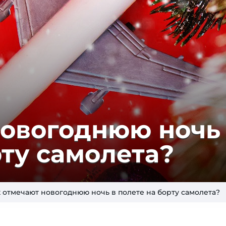
о­во­год­нюю ночь
р­ту самолета?
 отмечают новогоднюю ночь в полете на борту самолета?