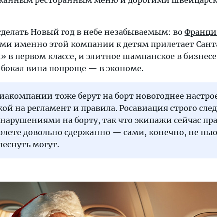
сканным ресторанным меню и дорогими швейцарс
я сделать Новый год в небе незабываемым: во
Франци
ами именно этой компании к детям прилетает Санта
в первом классе, и элитное шампанское в бизнесе
 бокал вина попроще — в экономе.
иакомпании тоже берут на борт новогоднее настро
дкой на регламент и правила. Росавиация строго след
арушениями на борту, так что экипажи сейчас пр
олете довольно сдержанно — сами, конечно, не пью
еснуть могут.