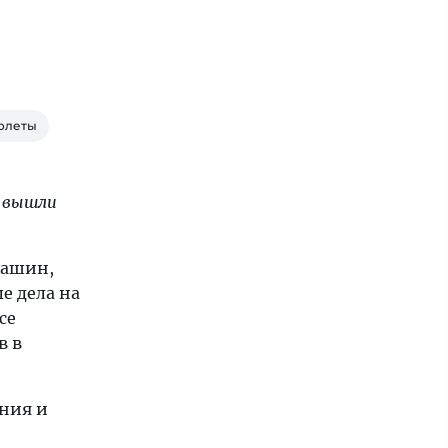
полеты
ы вышли
кашин,
е дела на
се
в в
ения и