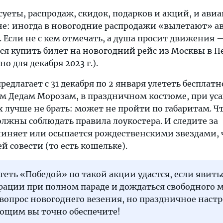
суеты, распродаж, скидок, подарков и акций, и ав
оне: иногда в новогодние распродажи «вылетают» 
 Если не с кем отмечать, а душа просит движения
ся купить билет на новогодний рейс из Москвы в П
но для декабря 2023 г.).
едлагает с 31 декабря по 2 января улететь бесплатн
м Дедам Морозам, в праздничном костюме, при уса
ох лучше не брать: может не пройти по габаритам. Чт
лжны соблюдать правила лоукостера. И следите за
линяет или осыпается рождественскими звездами, 
й совести (то есть кошельке).
теть «Победой» по такой акции удастся, если явить
рации при полном параде и дождаться свободного м
 вопрос новогоднего везения, но праздничное наст
ающим вы точно обеспечите!