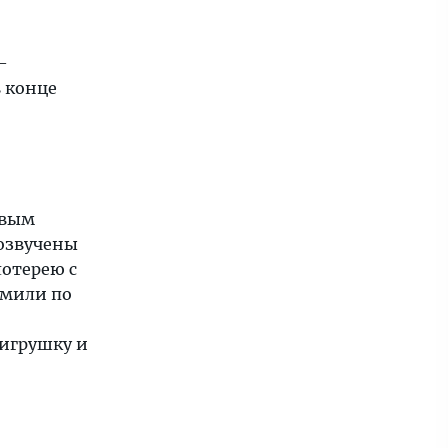
—
 конце
овым
 озвучены
лотерею с
 мили по
 игрушку и