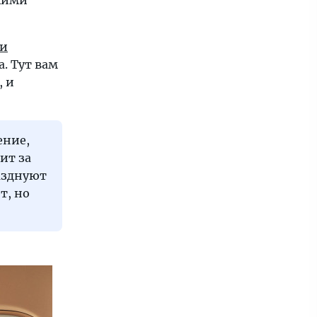
кими
и
. Тут вам
, и
ение,
ит за
азднуют
т, но