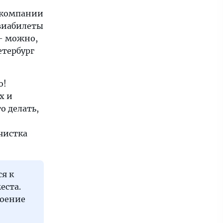
иакомпании
авиабилеты
 — можно,
етербург
о!
х и
о делать,
чистка
ся к
еста.
роение