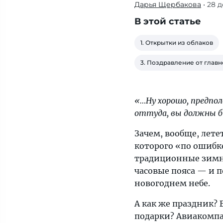
Дарья Щербакова
• 28 
Бой
курантов,
В этой статье
шампанское
и
1. Открытки из облаков
мандарины,
3. Поздравление от глав
поздравления
и
подарки?
«…Ну хорошо, предпол
Авиакомпании
оттуда, вы должны 
постараются
не
Зачем, вообще, лете
растерять
которого «по ошибк
ваше
традиционные зимни
праздничное
часовые пояса — и п
настроение,
новогоднем небе.
несмотря
А как же праздник?
на
подарки? Авиакомпа
строгие