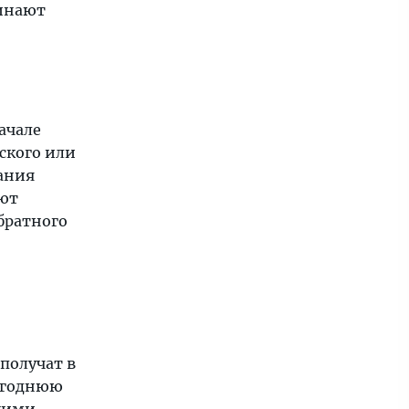
чинают
ачале
ского или
пания
ают
братного
получат в
вогоднюю