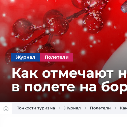
Журнал
Полетели
Как отмечают н
в по­ле­те на бо
Тонкости туризма
Журнал
Полетели
Как