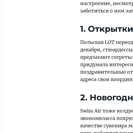
настроение, несмот
правила
заботиться о нем заг
1. Открытк
Польская LOT перео
декабря, стюардесс
предлагают согретьс
придумала интересн
поздравительные от
адреса свои координ
2. Новогод
Swiss Air тоже кол
экономкласса похру
качестве сувенира 