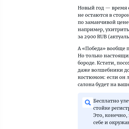
Новый год — время 
не остаются в стор
по заманчивой цене.
например, ухитрить
за 2900 RUB (актуаль
А «Победа» вообще пр
Но только настоящи
бороде. Кстати, пос
даже волшебники до
костюмом: если он 
салона будет на ваше
Бесплатно уле
стойке регист
Это, конечно,
себе и окруж