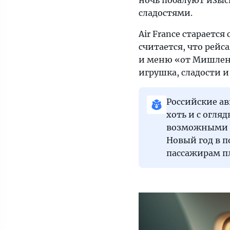
ночь побалуют изы
сладостями.
Air France стараетс
считается, что рейс
и меню «от Мишлен» 
игрушка, сладости и
Российские ав
хоть и с огля
возможными н
Новый год в п
пассажирам пл