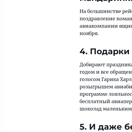
На большинстве рей
поздравление коман
авиакомпании ящик
ноября.
4. Подарки
Добирают праздника 
годом и все обраще
голосом Гарика Хар
розыгрышем авиабиле
программе лояльнос
бесплатный авиапер
шоколад маленьким
5. И даже 