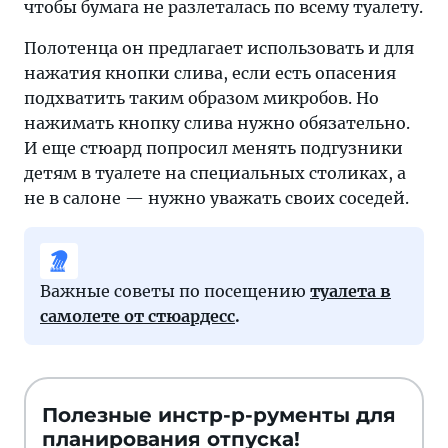
чтобы бумага не разлеталась по всему туалету.
он
пытался
Полотенца он предлагает использовать и для
хоть
нажатия кнопки слива, если есть опасения
как-
подхватить таким образом микробов. Но
то
нажимать кнопку слива нужно обязательно.
повлиять
И еще стюард попросил менять подгузники
на
детям в туалете на специальных столиках, а
нечистоплотных
не в салоне — нужно уважать своих соседей.
пассажиров.
Важные советы по посещению
туалета в
самолете от стюардесс
.
Полезные инстр-р-рументы для
планирования отпуска!