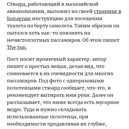
в
Стюард, работающий в малазийской
малазийской
авиакомпании, выложил на своей
странице в
авиакомпании,
Instagram
инструкцию для посещения
выложил
туалета на борту самолета. Таким образом он
на
пытался хоть как-то повлиять на
своей
нечистоплотных пассажиров. Об этом пишет
странице
The Sun
.
в
Пост носит ироничный характер: автор
Instagram
пишет о простых вещах, делая вид, что
инструкцию
сомневается в их очевидности для многих
для
пассажиров. Под фото с одноразовыми
посещения
полотенцами стюард сообщает, что это, и
туалета
рекомендует вытирать ими руки. Далее он
на
рассказывает, что ниже всегда есть мусорное
борту
ведро. Туда и нужно складывать
самолета.
использованные полотенца, при
Таким
необходимости продавливая их глубже,
образом