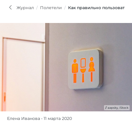
iStoc
Журнал
Полетели
Как правильно пользоваться
aapsky, iStock
Елена Иванова
• 11 марта 2020
Стюард,
работающий