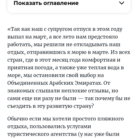
отличные
Показать оглавление
билеты:
за
22,7
«Так как наш с супругом отпуск в этом году
тыс.
выпал на март, а все лето нам предстояло
RUB
работать, мы решили не откладывать наш
на
отдых, отправившись к морю в марте. Из всех
двоих
стран, где в этот месяц года комфортная и
туда
приятная погода, а также уже теплая вода в
и
море, мы остановили свой выбор на
за
Объединенных Арабских Эмиратах. От
25,
знакомых слышали неплохие отзывы, но
5
сами еще ни разу не были — так почему бы не
тыс.
съездить в эту развитую страну?
RUB
на
Обычно если мы хотели простого пляжного
двоих
отдыха, пользовались услугами
обратно —
туристического агентства (у нас уже были