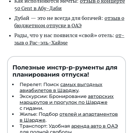
Как исполняются меч­ты:
от­зыв о кон­цер­те
50 Cent в Абу-Даби
Дубай — это не все­гда для бо­га­чей:
от­зыв о
бюд­жет­ном от­пус­ке в ОАЭ
Рады, что у нас по­я­вил­ся «свой» отель:
от­
зыв о Рас-эль-Хайме
Полезные инстр-р-рументы для
планирования отпуска!
Перелет: Поиск
самых выгодных
авиабилетов в Шарджу
.
Экскурсии: Бронирование
авторских
маршрутов и прогулок по Шардже
с гидами.
Жилье: Подбор
отелей и апартаментов
в Шардже
.
Транспорт: Удобная
аренда авто в ОАЭ
для полной свободы.