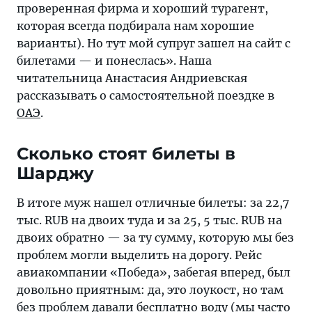
за
проверенная фирма и хороший турагент,
ту
которая всегда подбирала нам хорошие
сумму,
варианты). Но тут мой супруг зашел на сайт с
которую
билетами — и понеслась». Наша
мы
читательница Анастасия Андриевская
без
рассказывать о самостоятельной поездке в
проблем
ОАЭ
.
могли
выделить
Сколько стоят билеты в
на
Шарджу
дорогу.
Рейс
В итоге муж нашел отличные билеты: за 22,7
авиакомпании
тыс. RUB на двоих туда и за 25, 5 тыс. RUB на
«Победа»
двоих обратно — за ту сумму, которую мы без
проблем могли выделить на дорогу. Рейс
авиакомпании «Победа», забегая вперед, был
довольно приятным: да, это лоукост, но там
без проблем давали бесплатно воду (мы часто