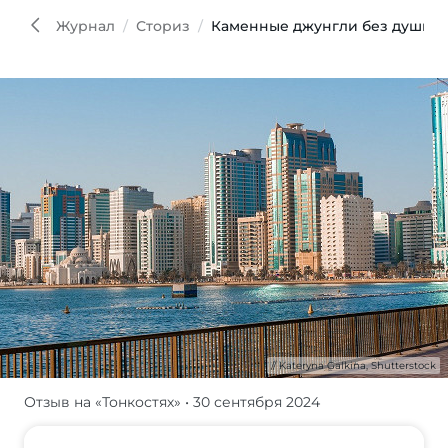
Galki
Shutt
Журнал
Сториз
Каменные джунгли без души: о
Kateryna Galkina, Shutterstock
Отзыв на «Тонкостях»
• 30 сентября 2024
Муж
нашел