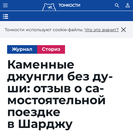
Тонкости используют сookie-файлы.
Что это значит?
Журнал
Сториз
Каменные
джунгли без ду­
ши: от­зыв о са­
мос­то­я­тель­ной
по­езд­ке
в Шарджу
Kat