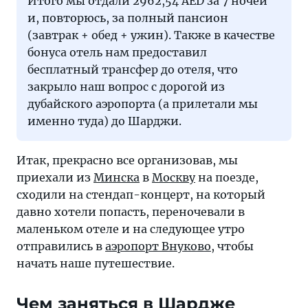
Итого мы отдали 2962,54 AED за 7 ночей
и, повторюсь, за полный пансион
(завтрак + обед + ужин). Также в качестве
бонуса отель нам предоставил
бесплатный трансфер до отеля, что
закрыло наш вопрос с дорогой из
дубайского аэропорта (а прилетали мы
именно туда) до Шарджи.
Итак, прекрасно все организовав, мы
приехали из
Минска
в
Москву
на поезде,
сходили на стендап-концерт, на который
давно хотели попасть, переночевали в
маленьком отеле и на следующее утро
отправились в
аэропорт Внуково
, чтобы
начать наше путешествие.
Чем заняться в Шардже