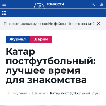
Тонкости используют сookie-файлы.
Что это значит?
Журнал
Шарим
Катар
постфутбольный:
лучшее время
для знакомства
km2
Wiki
Wiki
Журнал
Шарим
Катар постфутбольный: лучшее