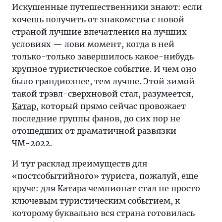
от
Искушенные путешественники знают: если
знакомства
хочешь получить от знакомства с новой
с
страной лучшие впечатления на лучших
новой
условиях — лови момент, когда в ней
страной
только-только завершилось какое-нибудь
лучшие
крупное туристическое событие. И чем оно
впечатления
было грандиознее, тем лучше. Этой зимой
на
такой трэвл-сверхновой стал, разумеется,
лучших
Катар
, который прямо сейчас провожает
условиях
последние группы фанов, до сих пор не
—
отошедших от драматичной развязки
лови
ЧМ-2022.
момент,
когда
И тут расклад преимуществ для
в
«постсобытийного» туриста, пожалуй, еще
ней
круче: для Катара чемпионат стал не просто
только-
ключевым туристическим событием, к
только
которому буквально вся страна готовилась