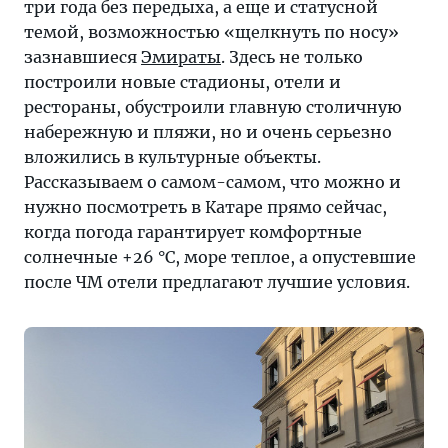
завершилось
три года без передыха, а еще и статусной
какое-
темой, возможностью «щелкнуть по носу»
нибудь
зазнавшиеся
Эмираты
. Здесь не только
крупное
построили новые стадионы, отели и
туристическое
рестораны, обустроили главную столичную
событие
набережную и пляжи, но и очень серьезно
вложились в культурные объекты.
Рассказываем о самом-самом, что можно и
нужно посмотреть в Катаре прямо сейчас,
когда погода гарантирует комфортные
солнечные +26 °C, море теплое, а опустевшие
после ЧМ отели предлагают лучшие условия.