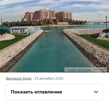
km2bp, Wikimedia
, Wikimedia
Валерия Здир
• 23 декабря 2022
Искушенные
путешественники
знают:
Показать оглавление
хочешь
получить