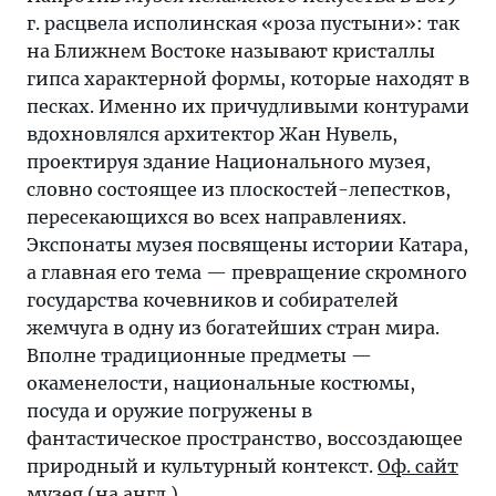
г. расцвела исполинская «роза пустыни»: так
на Ближнем Востоке называют кристаллы
гипса характерной формы, которые находят в
песках. Именно их причудливыми контурами
вдохновлялся архитектор Жан Нувель,
проектируя здание Национального музея,
словно состоящее из плоскостей-лепестков,
пересекающихся во всех направлениях.
Экспонаты музея посвящены истории Катара,
а главная его тема — превращение скромного
государства кочевников и собирателей
жемчуга в одну из богатейших стран мира.
Вполне традиционные предметы —
окаменелости, национальные костюмы,
посуда и оружие погружены в
фантастическое пространство, воссоздающее
природный и культурный контекст.
Оф. сайт
музея
(на англ.)