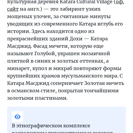
Культурная деревня Katara Cultural Village (
оф.
сайт
на англ.) — это лабиринт узких
мощеных улочек, за считанные минуты
уводящих из современного Катара вглубь его
истории. Здесь находится одно из
прекраснейших зданий Дохи — Катара
Масджид. Фасад мечети, которую еще
называют Голубой, украшен мозаичной
плиткой в синих и золотых оттенках, а
минарет, купол и михраб повторяют формы
крупнейших храмов мусульманского мира. С
Катара Масджид соперничает Золотая мечеть
в османском стиле, покрытая тончайшими
золотыми пластинами.
В этнографическом комплексе
расположены художественные галереи,