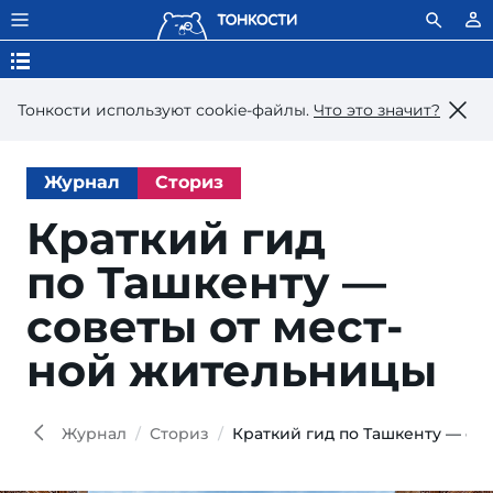
Тонкости используют сookie-файлы.
Что это значит?
Журнал
Сториз
Краткий гид
по Таш­кен­ту —
со­ве­ты от мест­
ной жительницы
Efir
Shutt
Журнал
Сториз
Краткий гид по Ташкенту — со