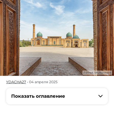
Efired, Shutterstock
YDACHA27
• 04 апреля 2025
Гид
по
Ташкенту.
Показать оглавление
Советы
о