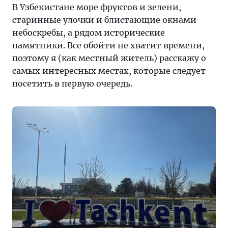
том,
В Узбекистане море фруктов и зелени,
куда
старинные улочки и блистающие окнами
сходить,
небоскребы, а рядом исторические
что
памятники. Все обойти не хватит времени,
посмотреть,
поэтому я (как местный житель) расскажу о
где
самых интересных местах, которые следует
остановиться
посетить в первую очередь.
и
где
поесть