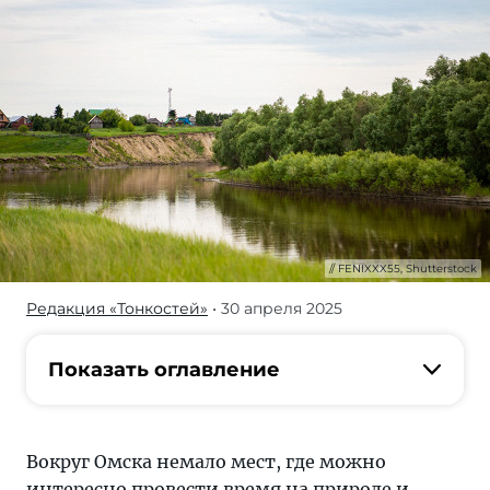
FENIXXX55, Shutterstock
Редакция «Тонкостей»
• 30 апреля 2025
Вокруг
Омска
немало
Показать оглавление
мест,
где
можно
Вокруг Омска немало мест, где можно
интересно
интересно провести время на природе и