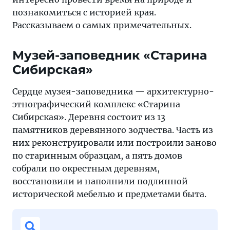
провести
познакомиться с историей края.
время
Рассказываем о самых примечательных.
на
природе
Музей-заповедник «Старина
и
Сибирская»
познакомиться
с
Сердце музея-заповедника — архитектурно-
историей
этнографический комплекс «Старина
края.
Сибирская». Деревня состоит из 13
памятников деревянного зодчества. Часть из
них реконструировали или построили заново
по старинным образцам, а пять домов
собрали по окрестным деревням,
восстановили и наполнили подлинной
исторической мебелью и предметами быта.