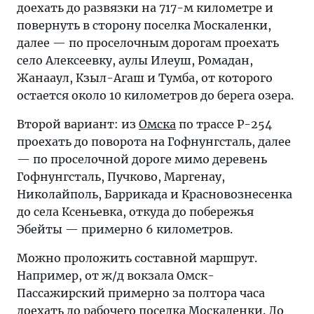
доехать до развязки на 717-м километре и
повернуть в сторону поселка Москаленки,
далее — по проселочным дорогам проехать
село Алексеевку, аулы Илеуш, Ромадан,
Жанааул, Кзыл-Агаш и Тумба, от которого
остается около 10 километров до берега озера.
Второй вариант: из
Омска
по трассе Р-254
проехать до поворота на Гофнунгсталь, далее
— по проселочной дороге мимо деревень
Гофнунгсталь, Пучково, Маргенау,
Николайполь, Баррикада и Красновознесенка
до села Ксеньевка, откуда до побережья
Эбейты — примерно 6 километров.
Можно проложить составной маршрут.
Например, от ж/д вокзала Омск-
Пассажирский примерно за полтора часа
доехать до рабочего поселка Москаленки. До