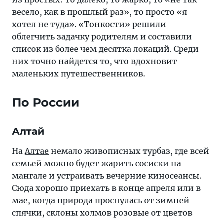
список
весело, как в прошлый раз», то просто «я
из
хотел не туда». «Тонкости» решили
более
облегчить задачку родителям и составили
чем
список из более чем десятка локаций. Среди
десятка
них точно найдется то, что вдохновит
локаций.
маленьких путешественников.
Среди
них
По России
точно
найдется
то,
Алтай
что
На
Алтае
немало живописных турбаз, где всей
вдохновит
семьей можно будет жарить сосиски на
маленьких
мангале и устраивать вечерние киносеансы.
путешественников
Сюда хорошо приехать в конце апреля или в
мае, когда природа проснулась от зимней
спячки, склоны холмов розовые от цветов