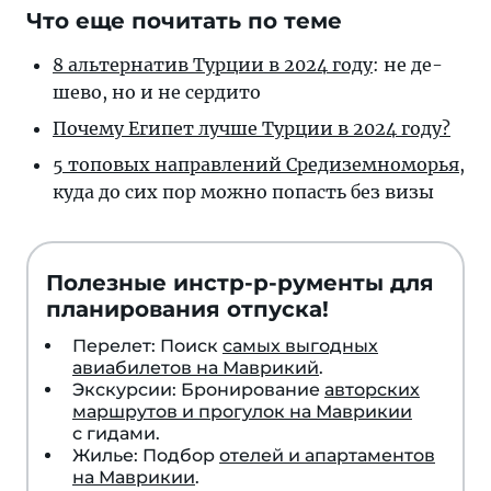
Что еще почитать по теме
8 альтернатив Тур­ции в 2024 го­ду
: не де­
ше­во, но и не сердито
Почему Египет луч­ше Тур­ции в 2024 году?
5 топовых на­прав­ле­ний Сре­ди­зем­но­морья
,
ку­да до сих пор мож­но по­пасть без визы
Полезные инстр-р-рументы для
планирования отпуска!
Перелет: Поиск
самых выгодных
авиабилетов на Маврикий
.
Экскурсии: Бронирование
авторских
маршрутов и прогулок на Маврикии
с гидами.
Жилье: Подбор
отелей и апартаментов
на Маврикии
.