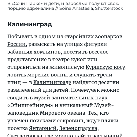
В «Сочи Парке» и дети, и взрослые получат свою
порцию адреналина
Soina Anastasia, Shutterstock
Калининград
Побывать в одном из старейших зоопарков
России
, разыскать на улицах фигурки
забавных хомлинов, посетить веселое
представление в театре кукол или
отправиться на живописную
Куршскую косу
,
ловить морские волны и слушать трели
птиц — в
Калининграде
найдутся десятки
развлечений для детей. Почемучек можно
сводить в музей занимательных наук
«Эйнштейниум» и уникальный Музей-
заповедник Мирового океана. Тех, кто
увлечен поисками сокровищ, ждут пляжи
поселка
Янтарный
,
Зеленоградска
,
Светлогорска
, где можно найти застывший