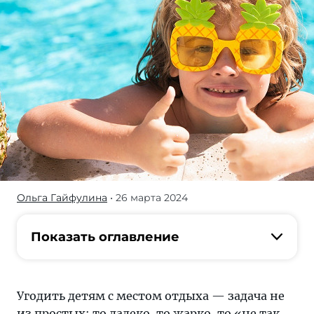
Ольга Гайфулина
• 26 марта 2024
«Тонкости»
решили
облегчить
Показать оглавление
задачку
родителям
и
Угодить детям с местом отдыха — задача не
составили
из простых: то далеко, то жарко, то «не так