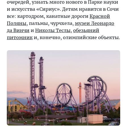
очередей, узнать много нового в Парке науки
и искусства «Сириус». Детям нравится в Сочи
все: картодром, канатные дороги
Красной
Поляны
, пальмы, чурчхела,
музеи Леонардо
да Винчи
и
Николы Теслы
,
обезьяний
питомник
и, конечно, олимпийские объекты.