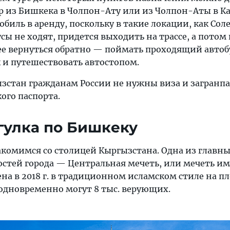
р из Бишкека в Чолпон-Ату или из Чолпон-Аты в Ка
обиль в аренду, поскольку в такие локации, как Сол
сы не ходят, придется выходить на трассе, а потом
е вернуться обратно — поймать проходящий автоб
к и путешествовать автостопом.
ызстан гражданам России не нужны виза и загранпа
ого паспорта.
огулка по Бишкеку
акомимся со столицей Кыргызстана. Одна из главн
стей города — Центральная мечеть, или мечеть им
ена в 2018 г. в традиционном исламском стиле на п
 одновременно могут 8 тыс. верующих.