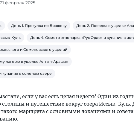
 21 февраля 2025
а
День 1. Прогулка по Бишкеку
День 2. Поездка в ущелье Ал
Иссык-Куль
День 4. Осмотр этнопарка «Рух Ордо» и купание в ист
орьевского и Семеновского ущелий
ому лагерю в ущелье Алтын-Арашан
 и купание в соленом озере
ызстане, если у вас есть целая неделя? Один из годн
 столицы и путешествие вокруг озера Иссык-Куль.
такого маршрута с основными локациями и совета
иванию.