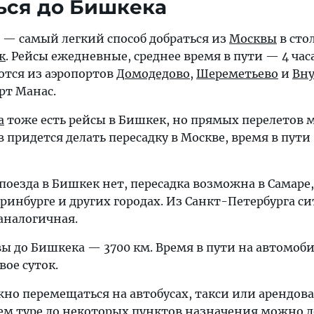
ься до Бишкека
 — самый легкий способ добраться из
Москвы
в сто
к
. Рейсы ежедневные, среднее время в пути — 4 часа
тся из аэропортов
Домодедово
,
Шереметьево
и
Вну
рт Манас.
а
тоже есть рейсы в Бишкек, но прямых перелетов 
 придется делать пересадку в Москве, время в пути 
оезда в Бишкек нет, пересадка возможна в Самаре,
ринбурге и других городах. Из Санкт-Петербурга си
аналогичная.
ы до Бишкека — 3700 км. Время в пути на автомоби
вое суток.
но перемещаться на автобусах, такси или арендов
ем туре до некоторых пунктов назначения можно д