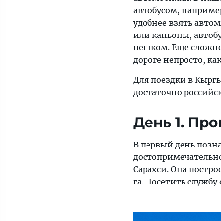
автобусом, наприме
удобнее взять автом
или каньоны, автобу
пешком. Еще сложне
дороге непросто, ка
Для поездки в Кырг
достаточно российск
День 1. Пр
В первый день позн
достопримечательно
Сарахси. Она постро
га. Посетить службу