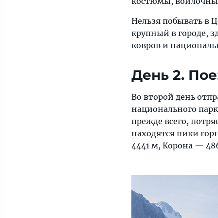
костюмы, войлочные
Нельзя побывать в 
крупный в городе, з
ковров и националь
День 2. По
Во второй день отп
национального парка
прежде всего, потр
находятся пики гор
4441 м, Корона — 48