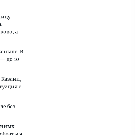
лицу
.
ково
, а
меньше. В
— до 10
 Казани,
туация с
ле без
анных
обраться