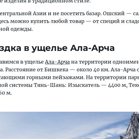
 изделия в традиционном стиле.
Центральной Азии и не посетить базар. Ошский — 
десь можно купить любой товар — от специй и слад
ной одежды.
ездка в ущелье Ала-Арча
равимся в ущелье
Ала-Арча
на территории одноиме
. Расстояние от Бишкека — около 40 км. Ала-Арча 
ясающими горными пейзажами. На территории пар
ной системы Тянь-Шань: Изыскатель — 4400 м, Те
60 м.