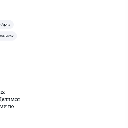
а-Арча
очниках
ых
 Делимся
ми по