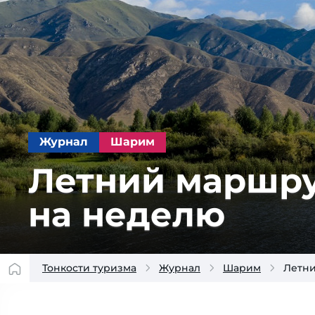
Журнал
Шарим
Летний марш­рут
на неделю
Тонкости туризма
Журнал
Шарим
Летни