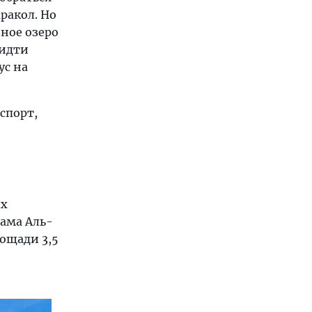
ракол. Но
еное озеро
 идти
ус на
спорт,
ых
ама Аль-
лощади 3,5