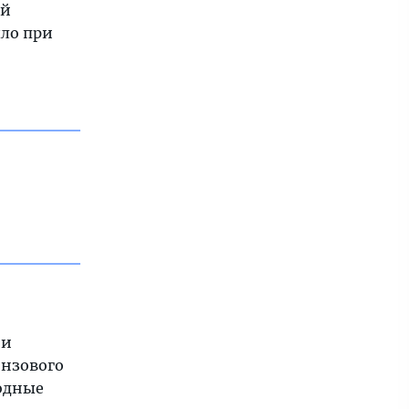
ий
ыло при
 и
онзового
родные