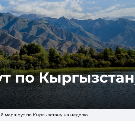
 по Кыр­гыз­ста­
й маршрут по Кыргызстану на неделю