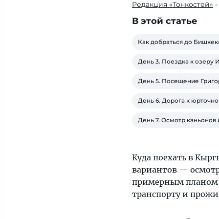
Редакция «Тонкостей»
•
Заснеженные
вершины
В этой статье
гор,
водная
Как добраться до Бишкек
гладь
День 3. Поездка к озеру 
озера
Иссык-
День 5. Посещение Григ
Куль
День 6. Дорога к юрточн
и
настоящие
День 7. Осмотр каньонов
юрточные
лагеря
Куда поехать в Кырг
вариантов — осмотр
примерным планом 
транспорту и прож