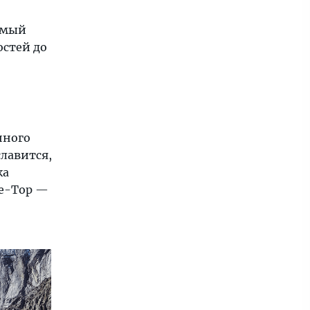
самый
остей до
нного
славится,
ка
ке-Тор —